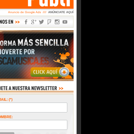
Anuncio de Google Ads ////
ANÚNCIATE AQUÍ
AIL: (*)
OMBRE: