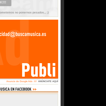
ometemos no ponernos pesados... ;)
Anuncio de Google Ads ////
ANÚNCIATE AQUÍ