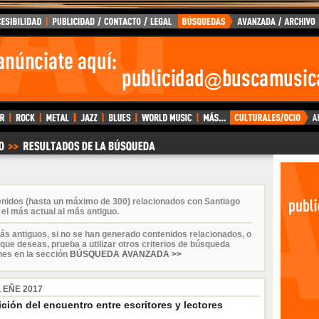
enidos (hasta un máximo de 300) relacionados con Santiago
el más actual al más antiguo.
ás antiguos, si no se han generado contenidos relacionados, o
que deseas, prueba a utilizar otros criterios de búsqueda
nes en la sección
BÚSQUEDA AVANZADA >>
 EÑE 2017
ción del encuentro entre escritores y lectores