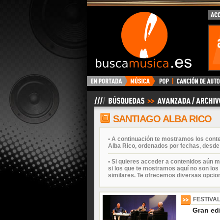
BuscaMusica.es
SANTIAGO ALBA RICO
• A continuación te mostramos los cont
Alba Rico, ordenados por fechas, desde 
• Si quieres acceder a contenidos aún m
si los que te mostramos aquí no son los 
similares. Te ofrecemos diversas opcio
FESTIVAL
Gran edi