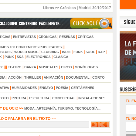
Libros >> Crónicas
|
Madrid
,
30/10/2017
|
|
|
|
TICIAS
ENTREVISTAS
CRÓNICAS
RESEÑAS
CRÍTICAS
|||
TIMOS 100 CONTENIDOS PUBLICADOS
|
|
|
|
|
|
|
|
BLUES
WORLD MUSIC
CLUBBING
INDIE
FUNK
SOUL
RAP
|
|
|
|
K
PUNK
SKA
ELECTRÓNICA
CLÁSICA
|||
|
|
|
|
00
TEATRO
DANZA
MUSICALES
CIRCO
MONÓLOGOS
|
|
|
|
|
DIA
ACCIÓN
THRILLER
ANIMACIÓN
DOCUMENTAL
CORTO
|
|
|
|
ATIVA
HUMANIDADES
ENSAYO
POESÍA
CERTÁMENES
|
|
|
|
FOTO
PINTURA
ESCULTURA
CONCEPTUAL
INSTALACIONES
TU EM
 DE OCIO >>
MODA, ARTESANÍA, TURISMO, TECNOLOGÍA...
LO O PALABRA EN EL TEXTO >>
TU N