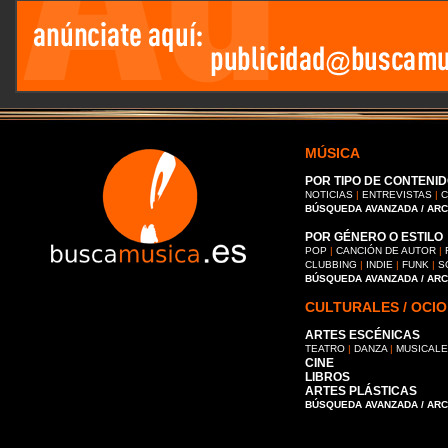
MÚSICA
POR TIPO DE CONTENID
NOTICIAS
|
ENTREVISTAS
|
C
BÚSQUEDA AVANZADA / AR
POR GÉNERO O ESTILO
POP
|
CANCIÓN DE AUTOR
|
CLUBBING
|
INDIE
|
FUNK
|
S
BÚSQUEDA AVANZADA / AR
CULTURALES / OCIO
ARTES ESCÉNICAS
TEATRO
|
DANZA
|
MUSICAL
CINE
LIBROS
ARTES PLÁSTICAS
BÚSQUEDA AVANZADA / AR