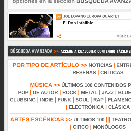
opciones en la sección
BÚSQUEDA AVANZA
JOE LOVANO EUROPA QUARTET
El Don Infalible
Música 
POR TIPO DE ARTÍCULO >>
|
NOTICIAS
ENTR
|
RESEÑAS
CRÍTICAS
MÚSICA >>
ÚLTIMOS 100 CONTENIDOS 
|
|
|
|
|
POP
DE AUTOR
ROCK
METAL
JAZZ
BLU
|
|
|
|
|
CLUBBING
INDIE
FUNK
SOUL
RAP
FLAMEN
|
|
ELECTRÓNICA
CLÁSICA
ARTES ESCÉNICAS >>
|||
ÚLTIMOS 100
TEATR
|
|
CIRCO
MONÓLOGOS