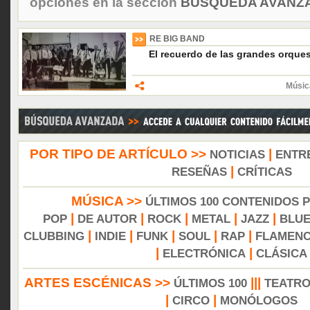
opciones en la sección
BÚSQUEDA AVANZA
RE BIG BAND
El recuerdo de las grandes orques
Músic
POR TIPO DE ARTÍCULO >>
|
NOTICIAS
ENTR
|
RESEÑAS
CRÍTICAS
MÚSICA >>
ÚLTIMOS 100 CONTENIDOS 
|
|
|
|
|
POP
DE AUTOR
ROCK
METAL
JAZZ
BLU
|
|
|
|
|
CLUBBING
INDIE
FUNK
SOUL
RAP
FLAMEN
|
|
ELECTRÓNICA
CLÁSICA
ARTES ESCÉNICAS >>
|||
ÚLTIMOS 100
TEATR
|
|
CIRCO
MONÓLOGOS