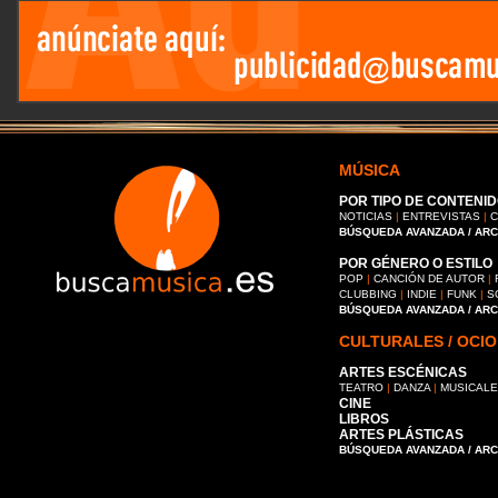
MÚSICA
POR TIPO DE CONTENID
NOTICIAS
|
ENTREVISTAS
|
C
BÚSQUEDA AVANZADA / AR
POR GÉNERO O ESTILO
POP
|
CANCIÓN DE AUTOR
|
CLUBBING
|
INDIE
|
FUNK
|
S
BÚSQUEDA AVANZADA / AR
CULTURALES / OCIO
ARTES ESCÉNICAS
TEATRO
|
DANZA
|
MUSICAL
CINE
LIBROS
ARTES PLÁSTICAS
BÚSQUEDA AVANZADA / AR