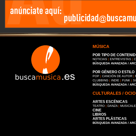
MÚSICA
POR TIPO DE CONTENID
NOTICIAS
|
ENTREVISTAS
|
C
BÚSQUEDA AVANZADA / AR
POR GÉNERO O ESTILO
POP
|
CANCIÓN DE AUTOR
|
CLUBBING
|
INDIE
|
FUNK
|
S
BÚSQUEDA AVANZADA / AR
CULTURALES / OCIO
ARTES ESCÉNICAS
TEATRO
|
DANZA
|
MUSICAL
CINE
LIBROS
ARTES PLÁSTICAS
BÚSQUEDA AVANZADA / AR