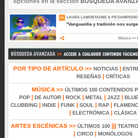
opciones en la sección
BÚSQUEDA AVANZA
LAURA LAMONTAGNE & PICOAMPERIO
''Vanguardia y tradición nos surge
Música >> 
POR TIPO DE ARTÍCULO >>
|
NOTICIAS
ENTR
|
RESEÑAS
CRÍTICAS
MÚSICA >>
ÚLTIMOS 100 CONTENIDOS 
|
|
|
|
|
POP
DE AUTOR
ROCK
METAL
JAZZ
BLU
|
|
|
|
|
CLUBBING
INDIE
FUNK
SOUL
RAP
FLAMEN
|
|
ELECTRÓNICA
CLÁSICA
ARTES ESCÉNICAS >>
|||
ÚLTIMOS 100
TEATR
|
|
CIRCO
MONÓLOGOS