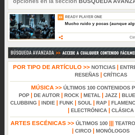
opciones en la sección
BÚSQUEDA AVANZA
READY PLAYER ONE
Mucho ruido y pocas (aunque al
Cin
POR TIPO DE ARTÍCULO >>
|
NOTICIAS
ENTR
|
RESEÑAS
CRÍTICAS
MÚSICA >>
ÚLTIMOS 100 CONTENIDOS 
|
|
|
|
|
POP
DE AUTOR
ROCK
METAL
JAZZ
BLU
|
|
|
|
|
CLUBBING
INDIE
FUNK
SOUL
RAP
FLAMEN
|
|
ELECTRÓNICA
CLÁSICA
ARTES ESCÉNICAS >>
|||
ÚLTIMOS 100
TEATR
|
|
CIRCO
MONÓLOGOS