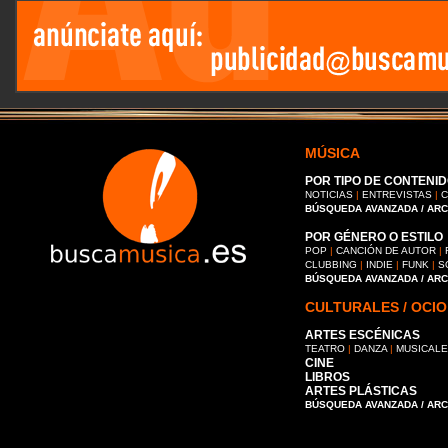
MÚSICA
POR TIPO DE CONTENID
NOTICIAS
|
ENTREVISTAS
|
C
BÚSQUEDA AVANZADA / AR
POR GÉNERO O ESTILO
POP
|
CANCIÓN DE AUTOR
|
CLUBBING
|
INDIE
|
FUNK
|
S
BÚSQUEDA AVANZADA / AR
CULTURALES / OCIO
ARTES ESCÉNICAS
TEATRO
|
DANZA
|
MUSICAL
CINE
LIBROS
ARTES PLÁSTICAS
BÚSQUEDA AVANZADA / AR