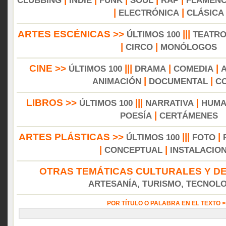
CLUBBING
INDIE
FUNK
SOUL
RAP
FLAMEN
|
|
ELECTRÓNICA
CLÁSICA
ARTES ESCÉNICAS >>
|||
ÚLTIMOS 100
TEATR
|
|
CIRCO
MONÓLOGOS
CINE >>
|||
|
|
ÚLTIMOS 100
DRAMA
COMEDIA
|
|
ANIMACIÓN
DOCUMENTAL
C
LIBROS >>
|||
|
ÚLTIMOS 100
NARRATIVA
HUMA
|
POESÍA
CERTÁMENES
ARTES PLÁSTICAS >>
|||
|
ÚLTIMOS 100
FOTO
|
|
CONCEPTUAL
INSTALACIO
OTRAS TEMÁTICAS CULTURALES Y DE
ARTESANÍA, TURISMO, TECNOLOG
POR TÍTULO O PALABRA EN EL TEXTO 