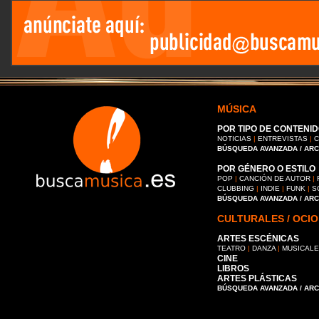
MÚSICA
POR TIPO DE CONTENID
NOTICIAS
|
ENTREVISTAS
|
C
BÚSQUEDA AVANZADA / AR
POR GÉNERO O ESTILO
POP
|
CANCIÓN DE AUTOR
|
CLUBBING
|
INDIE
|
FUNK
|
S
BÚSQUEDA AVANZADA / AR
CULTURALES / OCIO
ARTES ESCÉNICAS
TEATRO
|
DANZA
|
MUSICAL
CINE
LIBROS
ARTES PLÁSTICAS
BÚSQUEDA AVANZADA / AR