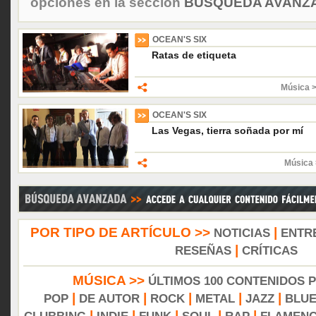
opciones en la sección
BÚSQUEDA AVANZA
OCEAN'S SIX
Ratas de etiqueta
Música 
OCEAN'S SIX
Las Vegas, tierra soñada por mí
Música 
POR TIPO DE ARTÍCULO >>
|
NOTICIAS
ENTR
|
RESEÑAS
CRÍTICAS
MÚSICA >>
ÚLTIMOS 100 CONTENIDOS 
|
|
|
|
|
POP
DE AUTOR
ROCK
METAL
JAZZ
BLU
|
|
|
|
|