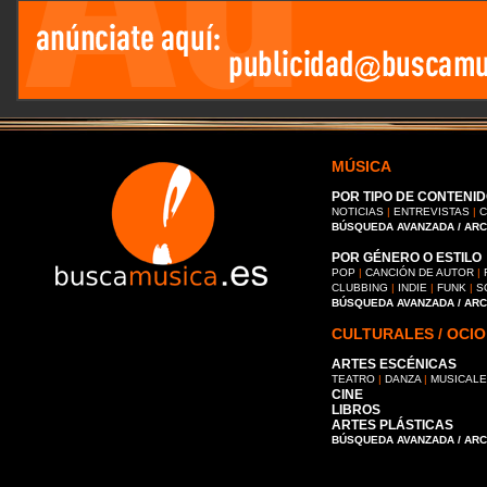
MÚSICA
POR TIPO DE CONTENID
NOTICIAS
|
ENTREVISTAS
|
C
BÚSQUEDA AVANZADA / AR
POR GÉNERO O ESTILO
POP
|
CANCIÓN DE AUTOR
|
CLUBBING
|
INDIE
|
FUNK
|
S
BÚSQUEDA AVANZADA / AR
CULTURALES / OCIO
ARTES ESCÉNICAS
TEATRO
|
DANZA
|
MUSICAL
CINE
LIBROS
ARTES PLÁSTICAS
BÚSQUEDA AVANZADA / AR