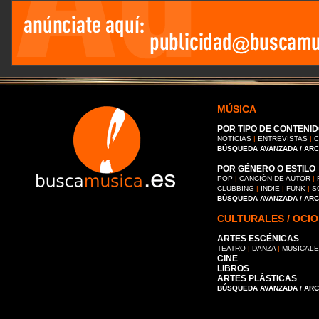
MÚSICA
POR TIPO DE CONTENID
NOTICIAS
|
ENTREVISTAS
|
C
BÚSQUEDA AVANZADA / AR
POR GÉNERO O ESTILO
POP
|
CANCIÓN DE AUTOR
|
CLUBBING
|
INDIE
|
FUNK
|
S
BÚSQUEDA AVANZADA / AR
CULTURALES / OCIO
ARTES ESCÉNICAS
TEATRO
|
DANZA
|
MUSICAL
CINE
LIBROS
ARTES PLÁSTICAS
BÚSQUEDA AVANZADA / AR