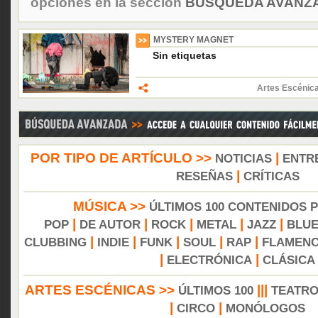
opciones en la sección
BÚSQUEDA AVANZA
MYSTERY MAGNET
Sin etiquetas
Artes Escénica
POR TIPO DE ARTÍCULO >>
|
NOTICIAS
ENTR
|
RESEÑAS
CRÍTICAS
MÚSICA >>
ÚLTIMOS 100 CONTENIDOS 
|
|
|
|
|
POP
DE AUTOR
ROCK
METAL
JAZZ
BLU
|
|
|
|
|
CLUBBING
INDIE
FUNK
SOUL
RAP
FLAMEN
|
|
ELECTRÓNICA
CLÁSICA
ARTES ESCÉNICAS >>
|||
ÚLTIMOS 100
TEATR
|
|
CIRCO
MONÓLOGOS