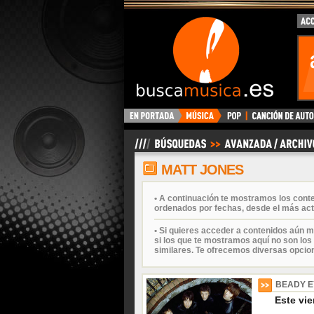
BuscaMusica.es
MATT JONES
• A continuación te mostramos los cont
ordenados por fechas, desde el más act
• Si quieres acceder a contenidos aún m
si los que te mostramos aquí no son los 
similares. Te ofrecemos diversas opcio
BEADY E
Este vi