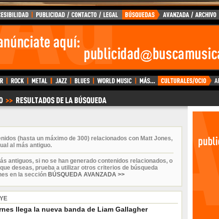
enidos (hasta un máximo de 300) relacionados con Matt Jones,
ual al más antiguo.
ás antiguos, si no se han generado contenidos relacionados, o
que deseas, prueba a utilizar otros criterios de búsqueda
nes en la sección
BÚSQUEDA AVANZADA >>
YE
ernes llega la nueva banda de Liam Gallagher