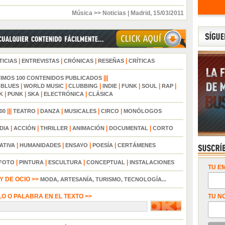
Música >> Noticias
|
Madrid
,
15/03/2011
|
|
|
|
TICIAS
ENTREVISTAS
CRÓNICAS
RESEÑAS
CRÍTICAS
|||
TIMOS 100 CONTENIDOS PUBLICADOS
|
|
|
|
|
|
|
|
BLUES
WORLD MUSIC
CLUBBING
INDIE
FUNK
SOUL
RAP
|
|
|
|
K
PUNK
SKA
ELECTRÓNICA
CLÁSICA
|||
|
|
|
|
00
TEATRO
DANZA
MUSICALES
CIRCO
MONÓLOGOS
|
|
|
|
|
DIA
ACCIÓN
THRILLER
ANIMACIÓN
DOCUMENTAL
CORTO
|
|
|
|
ATIVA
HUMANIDADES
ENSAYO
POESÍA
CERTÁMENES
|
|
|
|
FOTO
PINTURA
ESCULTURA
CONCEPTUAL
INSTALACIONES
TU EM
 DE OCIO >>
MODA, ARTESANÍA, TURISMO, TECNOLOGÍA...
LO O PALABRA EN EL TEXTO >>
TU N