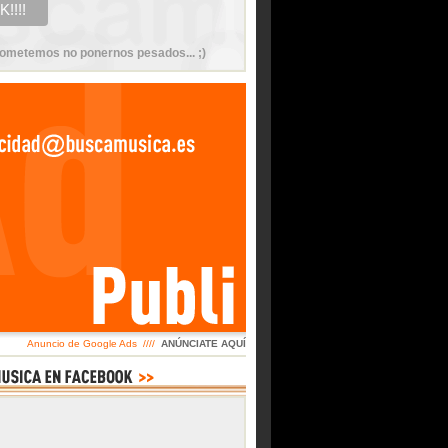
ometemos no ponernos pesados... ;)
Anuncio de Google Ads ////
ANÚNCIATE AQUÍ