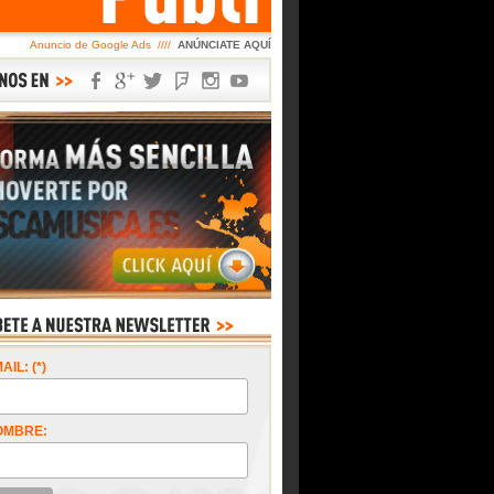
Anuncio de Google Ads ////
ANÚNCIATE AQUÍ
AIL: (*)
OMBRE: