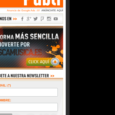
Anuncio de Google Ads ////
ANÚNCIATE AQUÍ
AIL: (*)
OMBRE: