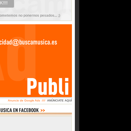
ometemos no ponernos pesados... ;)
Anuncio de Google Ads ////
ANÚNCIATE AQUÍ