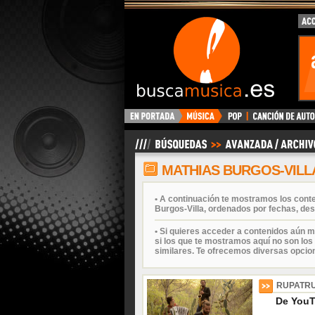
BuscaMusica.es
MATHIAS BURGOS-VILL
• A continuación te mostramos los cont
Burgos-Villa, ordenados por fechas, des
• Si quieres acceder a contenidos aún m
si los que te mostramos aquí no son los 
similares. Te ofrecemos diversas opcio
RUPATR
De YouT