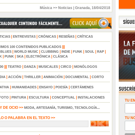
Música >> Noticias
|
Granada
,
18/04/2018
|
|
|
|
TICIAS
ENTREVISTAS
CRÓNICAS
RESEÑAS
CRÍTICAS
|||
TIMOS 100 CONTENIDOS PUBLICADOS
|
|
|
|
|
|
|
|
BLUES
WORLD MUSIC
CLUBBING
INDIE
FUNK
SOUL
RAP
|
|
|
|
K
PUNK
SKA
ELECTRÓNICA
CLÁSICA
|||
|
|
|
|
00
TEATRO
DANZA
MUSICALES
CIRCO
MONÓLOGOS
|
|
|
|
|
DIA
ACCIÓN
THRILLER
ANIMACIÓN
DOCUMENTAL
CORTO
|
|
|
|
ATIVA
HUMANIDADES
ENSAYO
POESÍA
CERTÁMENES
|
|
|
|
FOTO
PINTURA
ESCULTURA
CONCEPTUAL
INSTALACIONES
TU EM
 DE OCIO >>
MODA, ARTESANÍA, TURISMO, TECNOLOGÍA...
LO O PALABRA EN EL TEXTO >>
TU N