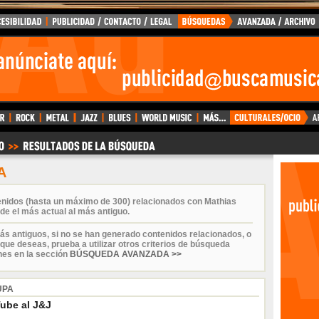
A
enidos (hasta un máximo de 300) relacionados con Mathias
de el más actual al más antiguo.
ás antiguos, si no se han generado contenidos relacionados, o
que deseas, prueba a utilizar otros criterios de búsqueda
nes en la sección
BÚSQUEDA AVANZADA >>
UPA
ube al J&J