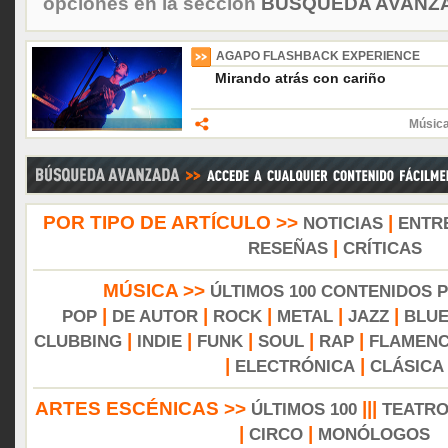
opciones en la sección
BÚSQUEDA AVANZA
AGAPO FLASHBACK EXPERIENCE
Mirando atrás con cariño
Música
POR TIPO DE ARTÍCULO >>
|
NOTICIAS
ENTR
|
RESEÑAS
CRÍTICAS
MÚSICA >>
ÚLTIMOS 100 CONTENIDOS 
|
|
|
|
|
POP
DE AUTOR
ROCK
METAL
JAZZ
BLU
|
|
|
|
|
CLUBBING
INDIE
FUNK
SOUL
RAP
FLAMEN
|
|
ELECTRÓNICA
CLÁSICA
ARTES ESCÉNICAS >>
|||
ÚLTIMOS 100
TEATR
|
|
CIRCO
MONÓLOGOS