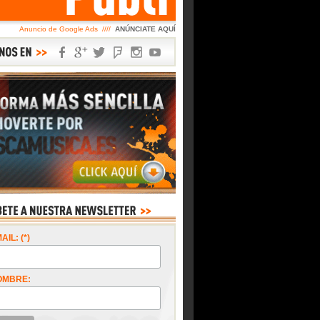
Anuncio de Google Ads ////
ANÚNCIATE AQUÍ
AIL: (*)
OMBRE: