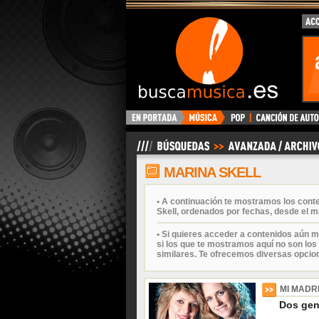
BuscaMusica.es
MARINA SKELL
• A continuación te mostramos los cont
Skell, ordenados por fechas, desde el m
• Si quieres acceder a contenidos aún m
si los que te mostramos aquí no son los 
similares. Te ofrecemos diversas opcio
MI MADR
Dos gen