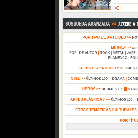
POR TIPO DE ARTÍCULO >>
NO
MÚSICA >>
ÚL
|
|
|
|
POP
DE AUTOR
ROCK
METAL
JAZZ
|
FLAMENCO
FOL
ARTES ESCÉNICAS >>
ÚLTIMOS 1
CINE >>
|||
|
ÚLTIMOS 100
DRAMA
COME
LIBROS >>
|||
ÚLTIMOS 100
NARR
ARTES PLÁSTICAS >>
|||
ÚLTIMOS 100
OTRAS TEMÁTICAS CULTURALES Y
POR TÍTU