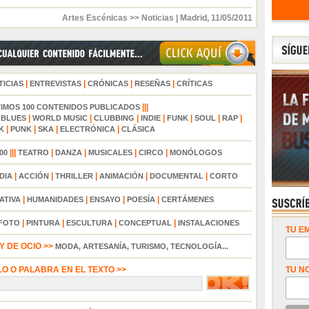
Artes Escénicas >> Noticias
|
Madrid
,
11/05/2011
|
|
|
|
TICIAS
ENTREVISTAS
CRÓNICAS
RESEÑAS
CRÍTICAS
|||
TIMOS 100 CONTENIDOS PUBLICADOS
|
|
|
|
|
|
|
|
BLUES
WORLD MUSIC
CLUBBING
INDIE
FUNK
SOUL
RAP
|
|
|
|
K
PUNK
SKA
ELECTRÓNICA
CLÁSICA
|||
|
|
|
|
00
TEATRO
DANZA
MUSICALES
CIRCO
MONÓLOGOS
|
|
|
|
|
DIA
ACCIÓN
THRILLER
ANIMACIÓN
DOCUMENTAL
CORTO
|
|
|
|
ATIVA
HUMANIDADES
ENSAYO
POESÍA
CERTÁMENES
|
|
|
|
FOTO
PINTURA
ESCULTURA
CONCEPTUAL
INSTALACIONES
TU EM
 DE OCIO >>
MODA, ARTESANÍA, TURISMO, TECNOLOGÍA...
LO O PALABRA EN EL TEXTO >>
TU N