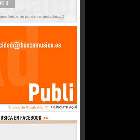
ometemos no ponernos pesados... ;)
Anuncio de Google Ads ////
ANÚNCIATE AQUÍ