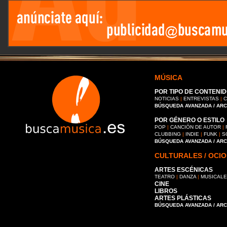
MÚSICA
POR TIPO DE CONTENID
NOTICIAS
|
ENTREVISTAS
|
C
BÚSQUEDA AVANZADA / AR
POR GÉNERO O ESTILO
POP
|
CANCIÓN DE AUTOR
|
CLUBBING
|
INDIE
|
FUNK
|
S
BÚSQUEDA AVANZADA / AR
CULTURALES / OCIO
ARTES ESCÉNICAS
TEATRO
|
DANZA
|
MUSICAL
CINE
LIBROS
ARTES PLÁSTICAS
BÚSQUEDA AVANZADA / AR