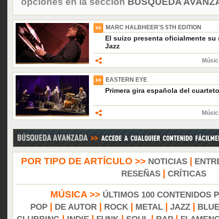
opciones en la sección
BÚSQUEDA AVANZA
MARC HALBHEER'S 5TH EDITION
El suizo presenta oficialmente s
Jazz
Músic
EASTERN EYE
Primera gira española del cuartet
Músic
POR TIPO DE ARTÍCULO >>
|
NOTICIAS
ENTR
|
RESEÑAS
CRÍTICAS
MÚSICA >>
ÚLTIMOS 100 CONTENIDOS 
|
|
|
|
|
POP
DE AUTOR
ROCK
METAL
JAZZ
BLU
|
|
|
|
|