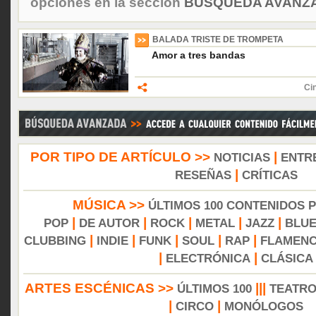
opciones en la sección
BÚSQUEDA AVANZA
BALADA TRISTE DE TROMPETA
Amor a tres bandas
Ci
POR TIPO DE ARTÍCULO >>
|
NOTICIAS
ENTR
|
RESEÑAS
CRÍTICAS
MÚSICA >>
ÚLTIMOS 100 CONTENIDOS 
|
|
|
|
|
POP
DE AUTOR
ROCK
METAL
JAZZ
BLU
|
|
|
|
|
CLUBBING
INDIE
FUNK
SOUL
RAP
FLAMEN
|
|
ELECTRÓNICA
CLÁSICA
ARTES ESCÉNICAS >>
|||
ÚLTIMOS 100
TEATR
|
|
CIRCO
MONÓLOGOS