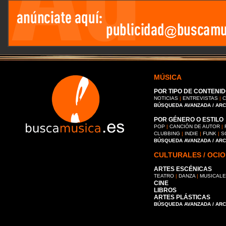
MÚSICA
POR TIPO DE CONTENID
NOTICIAS
|
ENTREVISTAS
|
C
BÚSQUEDA AVANZADA / AR
POR GÉNERO O ESTILO
POP
|
CANCIÓN DE AUTOR
|
CLUBBING
|
INDIE
|
FUNK
|
S
BÚSQUEDA AVANZADA / AR
CULTURALES / OCIO
ARTES ESCÉNICAS
TEATRO
|
DANZA
|
MUSICAL
CINE
LIBROS
ARTES PLÁSTICAS
BÚSQUEDA AVANZADA / AR