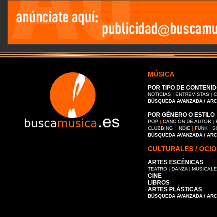
MÚSICA
POR TIPO DE CONTENID
NOTICIAS
|
ENTREVISTAS
|
C
BÚSQUEDA AVANZADA / AR
POR GÉNERO O ESTILO
POP
|
CANCIÓN DE AUTOR
|
CLUBBING
|
INDIE
|
FUNK
|
S
BÚSQUEDA AVANZADA / AR
CULTURALES / OCIO
ARTES ESCÉNICAS
TEATRO
|
DANZA
|
MUSICAL
CINE
LIBROS
ARTES PLÁSTICAS
BÚSQUEDA AVANZADA / AR