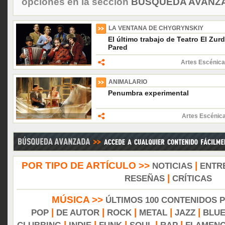
opciones en la sección
BÚSQUEDA AVANZA
LA VENTANA DE CHYGRYNSKIY
El último trabajo de Teatro El Zur
Pared
Artes Escénica
ANIMALARIO
Penumbra experimental
Artes Escénica
POR TIPO DE ARTÍCULO >>
|
NOTICIAS
ENTR
|
RESEÑAS
CRÍTICAS
MÚSICA >>
ÚLTIMOS 100 CONTENIDOS 
|
|
|
|
|
POP
DE AUTOR
ROCK
METAL
JAZZ
BLU
|
|
|
|
|