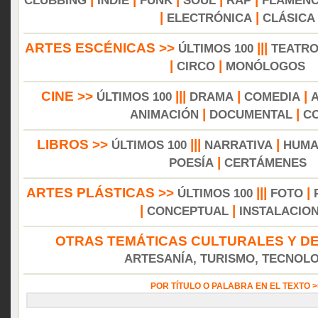
CLUBBING
INDIE
FUNK
SOUL
RAP
FLAMEN
|
|
ELECTRÓNICA
CLÁSICA
ARTES ESCÉNICAS >>
|||
ÚLTIMOS 100
TEATR
|
|
CIRCO
MONÓLOGOS
CINE >>
|||
|
|
ÚLTIMOS 100
DRAMA
COMEDIA
|
|
ANIMACIÓN
DOCUMENTAL
C
LIBROS >>
|||
|
ÚLTIMOS 100
NARRATIVA
HUMA
|
POESÍA
CERTÁMENES
ARTES PLÁSTICAS >>
|||
|
ÚLTIMOS 100
FOTO
|
|
CONCEPTUAL
INSTALACIO
OTRAS TEMÁTICAS CULTURALES Y DE
ARTESANÍA, TURISMO, TECNOLOG
POR TÍTULO O PALABRA EN EL TEXTO 