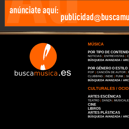
MÚSICA
POR TIPO DE CONTENID
NOTICIAS
|
ENTREVISTAS
|
C
BÚSQUEDA AVANZADA / AR
POR GÉNERO O ESTILO
POP
|
CANCIÓN DE AUTOR
|
CLUBBING
|
INDIE
|
FUNK
|
S
BÚSQUEDA AVANZADA / AR
CULTURALES / OCIO
ARTES ESCÉNICAS
TEATRO
|
DANZA
|
MUSICAL
CINE
LIBROS
ARTES PLÁSTICAS
BÚSQUEDA AVANZADA / AR