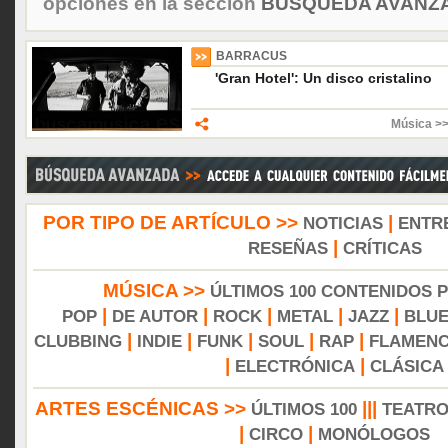
opciones en la sección
BÚSQUEDA AVANZA
BARRACUS
'Gran Hotel': Un disco cristalino
Música >
POR TIPO DE ARTÍCULO >>
|
NOTICIAS
ENTR
|
RESEÑAS
CRÍTICAS
MÚSICA >>
ÚLTIMOS 100 CONTENIDOS 
|
|
|
|
|
POP
DE AUTOR
ROCK
METAL
JAZZ
BLU
|
|
|
|
|
CLUBBING
INDIE
FUNK
SOUL
RAP
FLAMEN
|
|
ELECTRÓNICA
CLÁSICA
ARTES ESCÉNICAS >>
|||
ÚLTIMOS 100
TEATR
|
|
CIRCO
MONÓLOGOS