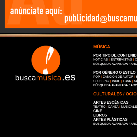
MÚSICA
POR TIPO DE CONTENID
NOTICIAS
|
ENTREVISTAS
|
C
BÚSQUEDA AVANZADA / AR
POR GÉNERO O ESTILO
POP
|
CANCIÓN DE AUTOR
|
CLUBBING
|
INDIE
|
FUNK
|
S
BÚSQUEDA AVANZADA / AR
CULTURALES / OCIO
ARTES ESCÉNICAS
TEATRO
|
DANZA
|
MUSICAL
CINE
LIBROS
ARTES PLÁSTICAS
BÚSQUEDA AVANZADA / AR