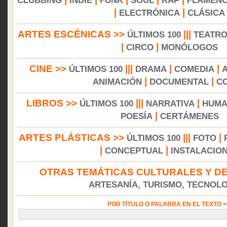
CLUBBING
INDIE
FUNK
SOUL
RAP
FLAMEN
|
|
ELECTRÓNICA
CLÁSICA
ARTES ESCÉNICAS >>
|||
ÚLTIMOS 100
TEATR
|
|
CIRCO
MONÓLOGOS
CINE >>
|||
|
|
ÚLTIMOS 100
DRAMA
COMEDIA
|
|
ANIMACIÓN
DOCUMENTAL
C
LIBROS >>
|||
|
ÚLTIMOS 100
NARRATIVA
HUMA
|
POESÍA
CERTÁMENES
ARTES PLÁSTICAS >>
|||
|
ÚLTIMOS 100
FOTO
|
|
CONCEPTUAL
INSTALACIO
OTRAS TEMÁTICAS CULTURALES Y DE
ARTESANÍA, TURISMO, TECNOLOG
POR TÍTULO O PALABRA EN EL TEXTO 