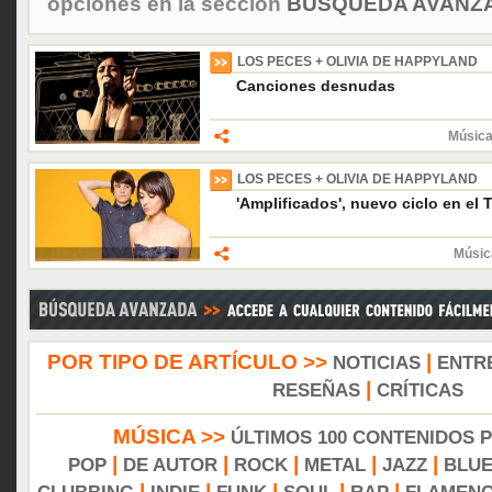
opciones en la sección
BÚSQUEDA AVANZA
LOS PECES + OLIVIA DE HAPPYLAND
Canciones desnudas
Música
LOS PECES + OLIVIA DE HAPPYLAND
'Amplificados', nuevo ciclo en el 
Músic
POR TIPO DE ARTÍCULO >>
|
NOTICIAS
ENTR
|
RESEÑAS
CRÍTICAS
MÚSICA >>
ÚLTIMOS 100 CONTENIDOS 
|
|
|
|
|
POP
DE AUTOR
ROCK
METAL
JAZZ
BLU
|
|
|
|
|