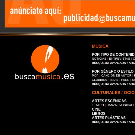
MÚSICA
POR TIPO DE CONTENID
NOTICIAS
|
ENTREVISTAS
|
C
BÚSQUEDA AVANZADA / AR
POR GÉNERO O ESTILO
POP
|
CANCIÓN DE AUTOR
|
CLUBBING
|
INDIE
|
FUNK
|
S
BÚSQUEDA AVANZADA / AR
CULTURALES / OCIO
ARTES ESCÉNICAS
TEATRO
|
DANZA
|
MUSICAL
CINE
LIBROS
ARTES PLÁSTICAS
BÚSQUEDA AVANZADA / AR