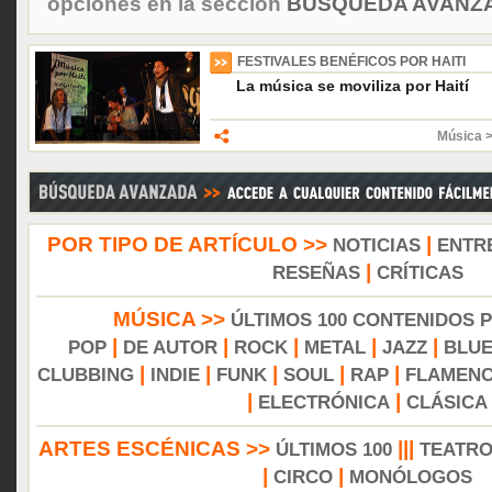
opciones en la sección
BÚSQUEDA AVANZA
FESTIVALES BENÉFICOS POR HAITI
La música se moviliza por Haití
Música 
POR TIPO DE ARTÍCULO >>
|
NOTICIAS
ENTR
|
RESEÑAS
CRÍTICAS
MÚSICA >>
ÚLTIMOS 100 CONTENIDOS 
|
|
|
|
|
POP
DE AUTOR
ROCK
METAL
JAZZ
BLU
|
|
|
|
|
CLUBBING
INDIE
FUNK
SOUL
RAP
FLAMEN
|
|
ELECTRÓNICA
CLÁSICA
ARTES ESCÉNICAS >>
|||
ÚLTIMOS 100
TEATR
|
|
CIRCO
MONÓLOGOS