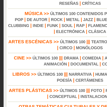
|
RESEÑAS
CRÍTICAS
MÚSICA >>
ÚLTIMOS 100 CONTENIDOS 
|
|
|
|
|
POP
DE AUTOR
ROCK
METAL
JAZZ
BLU
|
|
|
|
|
CLUBBING
INDIE
FUNK
SOUL
RAP
FLAMEN
|
|
ELECTRÓNICA
CLÁSICA
ARTES ESCÉNICAS >>
|||
ÚLTIMOS 100
TEATR
|
|
CIRCO
MONÓLOGOS
CINE >>
|||
|
|
ÚLTIMOS 100
DRAMA
COMEDIA
|
|
ANIMACIÓN
DOCUMENTAL
C
LIBROS >>
|||
|
ÚLTIMOS 100
NARRATIVA
HUMA
|
POESÍA
CERTÁMENES
ARTES PLÁSTICAS >>
|||
|
ÚLTIMOS 100
FOTO
|
|
CONCEPTUAL
INSTALACIO
OTRAS TEMÁTICAS CULTURALES Y DE