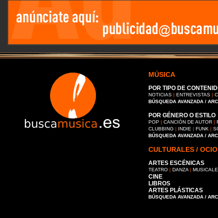
MÚSICA
POR TIPO DE CONTENID
NOTICIAS
|
ENTREVISTAS
|
C
BÚSQUEDA AVANZADA / AR
POR GÉNERO O ESTILO
POP
|
CANCIÓN DE AUTOR
|
CLUBBING
|
INDIE
|
FUNK
|
S
BÚSQUEDA AVANZADA / AR
CULTURALES / OCIO
ARTES ESCÉNICAS
TEATRO
|
DANZA
|
MUSICAL
CINE
LIBROS
ARTES PLÁSTICAS
BÚSQUEDA AVANZADA / AR