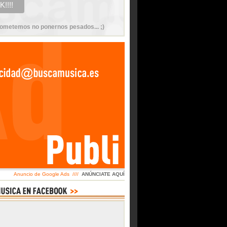
ometemos no ponernos pesados... ;)
Anuncio de Google Ads ////
ANÚNCIATE AQUÍ