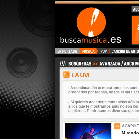
BuscaMusica.es
LA UVI
• A continuación te mostramos los cont
ordenados por fechas, desde el más act
• Si quieres acceder a contenidos aún m
si los que te mostramos aquí no son los 
similares. Te ofrecemos diversas opcio
AGAPO F
Mirando