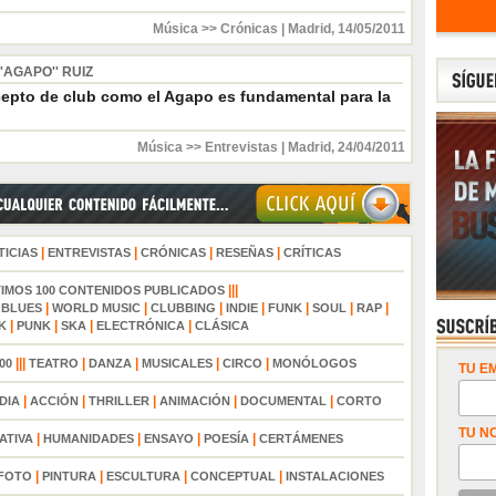
Música >> Crónicas
|
Madrid
,
14/05/2011
'AGAPO'' RUIZ
ncepto de club como el Agapo es fundamental para la
Música >> Entrevistas
|
Madrid
,
24/04/2011
|
|
|
|
TICIAS
ENTREVISTAS
CRÓNICAS
RESEÑAS
CRÍTICAS
|||
TIMOS 100 CONTENIDOS PUBLICADOS
|
|
|
|
|
|
|
|
BLUES
WORLD MUSIC
CLUBBING
INDIE
FUNK
SOUL
RAP
|
|
|
|
K
PUNK
SKA
ELECTRÓNICA
CLÁSICA
|||
|
|
|
|
00
TEATRO
DANZA
MUSICALES
CIRCO
MONÓLOGOS
TU EM
|
|
|
|
|
DIA
ACCIÓN
THRILLER
ANIMACIÓN
DOCUMENTAL
CORTO
TU N
|
|
|
|
ATIVA
HUMANIDADES
ENSAYO
POESÍA
CERTÁMENES
|
|
|
|
FOTO
PINTURA
ESCULTURA
CONCEPTUAL
INSTALACIONES