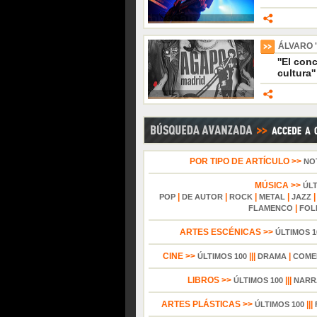
ÁLVARO '
''El co
cultura''
POR TIPO DE ARTÍCULO >>
NO
MÚSICA >>
ÚL
|
|
|
|
POP
DE AUTOR
ROCK
METAL
JAZZ
|
FLAMENCO
FOL
ARTES ESCÉNICAS >>
ÚLTIMOS 1
CINE >>
|||
|
ÚLTIMOS 100
DRAMA
COME
LIBROS >>
|||
ÚLTIMOS 100
NARR
ARTES PLÁSTICAS >>
|||
ÚLTIMOS 100