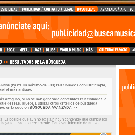
enidos (hasta un máximo de 300) relacionados con Kith'r'mple,
ual al más antiguo.
ás antiguos, si no se han generado contenidos relacionados, o
que deseas, prueba a utilizar otros criterios de búsqueda
nes en la sección
BÚSQUEDA AVANZADA >>
ta. Es posible que aún no exista ningún contenido que cumpla los
 haya realizado correctamente. Por favor, inténtalo de nuevo.