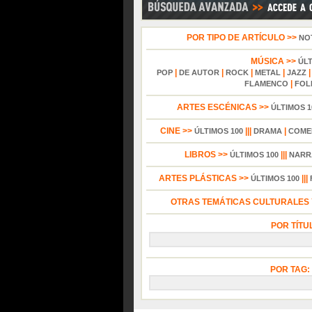
POR TIPO DE ARTÍCULO >>
NO
MÚSICA >>
ÚL
|
|
|
|
POP
DE AUTOR
ROCK
METAL
JAZZ
|
FLAMENCO
FOL
ARTES ESCÉNICAS >>
ÚLTIMOS 1
CINE >>
|||
|
ÚLTIMOS 100
DRAMA
COME
LIBROS >>
|||
ÚLTIMOS 100
NARR
ARTES PLÁSTICAS >>
|||
ÚLTIMOS 100
OTRAS TEMÁTICAS CULTURALES Y
POR TÍTU
POR TAG: