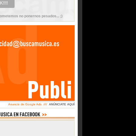
ometemos no ponernos pesados... ;)
Anuncio de Google Ads ////
ANÚNCIATE AQUÍ