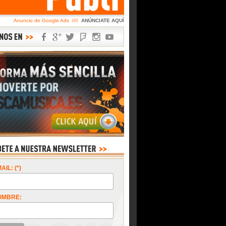
Anuncio de Google Ads ////
ANÚNCIATE AQUÍ
AIL: (*)
OMBRE: