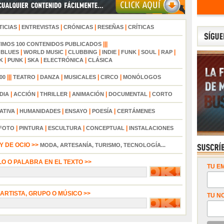
|
|
|
|
TICIAS
ENTREVISTAS
CRÓNICAS
RESEÑAS
CRÍTICAS
|||
TIMOS 100 CONTENIDOS PUBLICADOS
|
|
|
|
|
|
|
|
BLUES
WORLD MUSIC
CLUBBING
INDIE
FUNK
SOUL
RAP
|
|
|
|
K
PUNK
SKA
ELECTRÓNICA
CLÁSICA
|||
|
|
|
|
00
TEATRO
DANZA
MUSICALES
CIRCO
MONÓLOGOS
|
|
|
|
|
DIA
ACCIÓN
THRILLER
ANIMACIÓN
DOCUMENTAL
CORTO
|
|
|
|
ATIVA
HUMANIDADES
ENSAYO
POESÍA
CERTÁMENES
|
|
|
|
FOTO
PINTURA
ESCULTURA
CONCEPTUAL
INSTALACIONES
 DE OCIO >>
MODA, ARTESANÍA, TURISMO, TECNOLOGÍA...
LO O PALABRA EN EL TEXTO >>
TU EM
 ARTISTA, GRUPO O MÚSICO >>
TU N