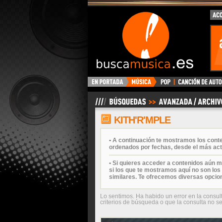
BuscaMusica.es
KITH'R'MPLE
• A continuación te mostramos los cont
ordenados por fechas, desde el más act
• Si quieres acceder a contenidos aún m
si los que te mostramos aquí no son los 
similares. Te ofrecemos diversas opcio
Lo sentimos. Ha habido un error en la consul
criterios de búsqueda o que la consulta no se