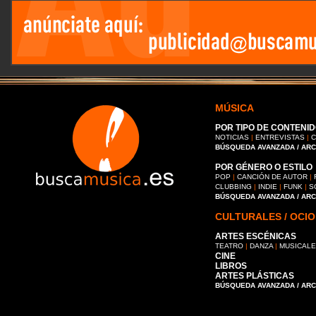
MÚSICA
POR TIPO DE CONTENID
NOTICIAS
|
ENTREVISTAS
|
C
BÚSQUEDA AVANZADA / AR
POR GÉNERO O ESTILO
POP
|
CANCIÓN DE AUTOR
|
CLUBBING
|
INDIE
|
FUNK
|
S
BÚSQUEDA AVANZADA / AR
CULTURALES / OCIO
ARTES ESCÉNICAS
TEATRO
|
DANZA
|
MUSICAL
CINE
LIBROS
ARTES PLÁSTICAS
BÚSQUEDA AVANZADA / AR