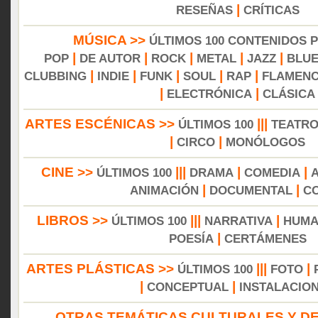
|
RESEÑAS
CRÍTICAS
MÚSICA >>
ÚLTIMOS 100 CONTENIDOS 
|
|
|
|
|
POP
DE AUTOR
ROCK
METAL
JAZZ
BLU
|
|
|
|
|
CLUBBING
INDIE
FUNK
SOUL
RAP
FLAMEN
|
|
ELECTRÓNICA
CLÁSICA
ARTES ESCÉNICAS >>
|||
ÚLTIMOS 100
TEATR
|
|
CIRCO
MONÓLOGOS
CINE >>
|||
|
|
ÚLTIMOS 100
DRAMA
COMEDIA
|
|
ANIMACIÓN
DOCUMENTAL
C
LIBROS >>
|||
|
ÚLTIMOS 100
NARRATIVA
HUMA
|
POESÍA
CERTÁMENES
ARTES PLÁSTICAS >>
|||
|
ÚLTIMOS 100
FOTO
|
|
CONCEPTUAL
INSTALACIO
OTRAS TEMÁTICAS CULTURALES Y DE