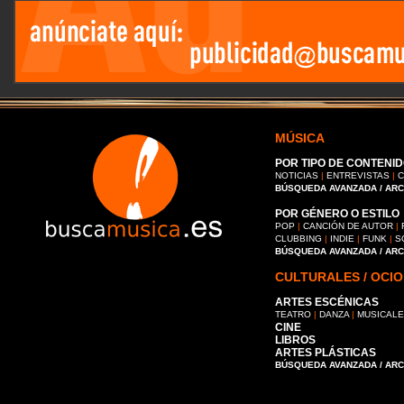
MÚSICA
POR TIPO DE CONTENID
NOTICIAS
|
ENTREVISTAS
|
C
BÚSQUEDA AVANZADA / AR
POR GÉNERO O ESTILO
POP
|
CANCIÓN DE AUTOR
|
CLUBBING
|
INDIE
|
FUNK
|
S
BÚSQUEDA AVANZADA / AR
CULTURALES / OCIO
ARTES ESCÉNICAS
TEATRO
|
DANZA
|
MUSICAL
CINE
LIBROS
ARTES PLÁSTICAS
BÚSQUEDA AVANZADA / AR