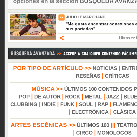
opciones en la sección
BÚSQUEDA AVANZA
JULIO LE MARCHAND
''Me gusta encontrar conexiones e
sus portadas''
Libros >> 
POR TIPO DE ARTÍCULO >>
|
NOTICIAS
ENTR
|
RESEÑAS
CRÍTICAS
MÚSICA >>
ÚLTIMOS 100 CONTENIDOS 
|
|
|
|
|
POP
DE AUTOR
ROCK
METAL
JAZZ
BLU
|
|
|
|
|
CLUBBING
INDIE
FUNK
SOUL
RAP
FLAMEN
|
|
ELECTRÓNICA
CLÁSICA
ARTES ESCÉNICAS >>
|||
ÚLTIMOS 100
TEATR
|
|
CIRCO
MONÓLOGOS