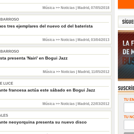
Música >> Noticias
|
Madrid
,
07/05/2018
 BARROSO
os tres ejemplares del nuevo cd del baterista
Música >> Noticias
|
Madrid
,
03/04/2013
 BARROSO
ista presenta 'Nairi' en Bogui Jazz
Música >> Noticias
|
Madrid
,
11/05/2012
E LUCE
ante francesa actúa este sábado en Bogui Jazz
TU EM
Música >> Noticias
|
Madrid
,
22/03/2012
ALES
TU N
ante neoyorquina presenta su nuevo disco