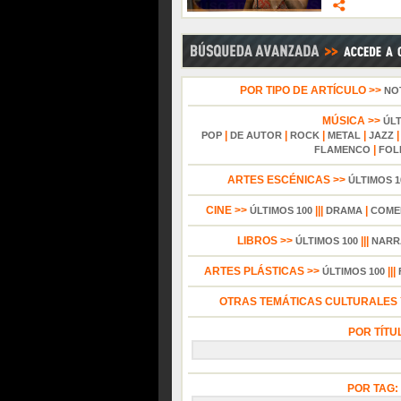
POR TIPO DE ARTÍCULO >>
NO
MÚSICA >>
ÚL
|
|
|
|
POP
DE AUTOR
ROCK
METAL
JAZZ
|
FLAMENCO
FOL
ARTES ESCÉNICAS >>
ÚLTIMOS 1
CINE >>
|||
|
ÚLTIMOS 100
DRAMA
COME
LIBROS >>
|||
ÚLTIMOS 100
NARR
ARTES PLÁSTICAS >>
|||
ÚLTIMOS 100
OTRAS TEMÁTICAS CULTURALES Y
POR TÍTU
POR TAG: