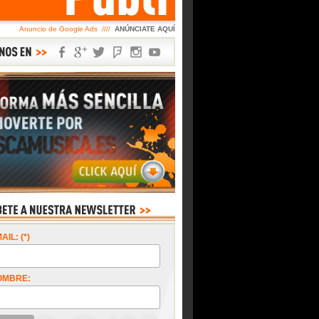
Anuncio de Google Ads ////
ANÚNCIATE AQUÍ
AIL: (*)
OMBRE: