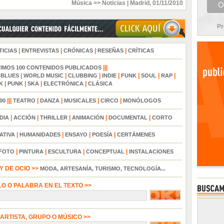
Música >> Noticias
|
Madrid
,
01/11/2010
Pr
|
|
|
|
TICIAS
ENTREVISTAS
CRÓNICAS
RESEÑAS
CRÍTICAS
|||
TIMOS 100 CONTENIDOS PUBLICADOS
|
|
|
|
|
|
|
|
BLUES
WORLD MUSIC
CLUBBING
INDIE
FUNK
SOUL
RAP
|
|
|
|
K
PUNK
SKA
ELECTRÓNICA
CLÁSICA
|||
|
|
|
|
00
TEATRO
DANZA
MUSICALES
CIRCO
MONÓLOGOS
|
|
|
|
|
DIA
ACCIÓN
THRILLER
ANIMACIÓN
DOCUMENTAL
CORTO
|
|
|
|
ATIVA
HUMANIDADES
ENSAYO
POESÍA
CERTÁMENES
|
|
|
|
FOTO
PINTURA
ESCULTURA
CONCEPTUAL
INSTALACIONES
 DE OCIO >>
MODA, ARTESANÍA, TURISMO, TECNOLOGÍA...
LO O PALABRA EN EL TEXTO >>
 ARTISTA, GRUPO O MÚSICO >>