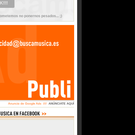
ometemos no ponernos pesados... ;)
Anuncio de Google Ads ////
ANÚNCIATE AQUÍ