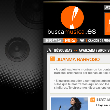
BuscaMusica.es
JUANMA BARROSO
• A continuación te mostramos los con
Barroso, ordenados por fechas, desde e
• Si quieres acceder a contenidos aún m
si los que te mostramos aquí no son los 
similares. Te ofrecemos diversas opcio
BERTA 
Hoy se i