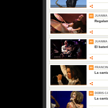
JUANMA
Regalam
JUANMA
El bater
FRANCIN
La cant
DORIS C
La cant