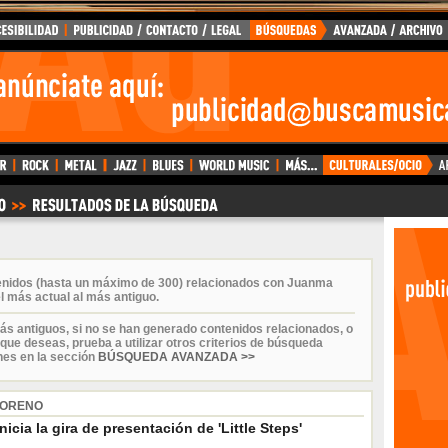
tenidos (hasta un máximo de 300) relacionados con Juanma
l más actual al más antiguo.
ás antiguos, si no se han generado contenidos relacionados, o
que deseas, prueba a utilizar otros criterios de búsqueda
nes en la sección
BÚSQUEDA AVANZADA >>
MORENO
nicia la gira de presentación de 'Little Steps'