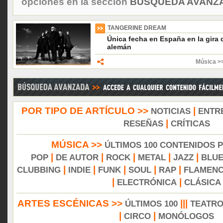
opciones en la sección
BÚSQUEDA AVANZA
TANGERINE DREAM
Única fecha en España en la gira 
alemán
Música >>
POR TIPO DE ARTÍCULO >>
|
NOTICIAS
ENTR
|
RESEÑAS
CRÍTICAS
MÚSICA >>
ÚLTIMOS 100 CONTENIDOS 
|
|
|
|
|
POP
DE AUTOR
ROCK
METAL
JAZZ
BLU
|
|
|
|
|
CLUBBING
INDIE
FUNK
SOUL
RAP
FLAMEN
|
|
ELECTRÓNICA
CLÁSICA
ARTES ESCÉNICAS >>
|||
ÚLTIMOS 100
TEATR
|
|
CIRCO
MONÓLOGOS