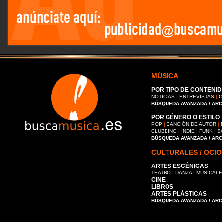
MÚSICA
POR TIPO DE CONTENID
NOTICIAS
|
ENTREVISTAS
|
C
BÚSQUEDA AVANZADA / AR
POR GÉNERO O ESTILO
POP
|
CANCIÓN DE AUTOR
|
CLUBBING
|
INDIE
|
FUNK
|
S
BÚSQUEDA AVANZADA / AR
CULTURALES / OCIO
ARTES ESCÉNICAS
TEATRO
|
DANZA
|
MUSICAL
CINE
LIBROS
ARTES PLÁSTICAS
BÚSQUEDA AVANZADA / AR