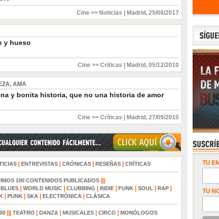
Cine >> Noticias
|
Madrid
,
25/08/2017
e y hueso
Cine >> Críticas
|
Madrid
,
05/12/2010
EZA, AMA
a y bonita historia, que no una historia de amor
Cine >> Críticas
|
Madrid
,
27/09/2010
TU EM
|
|
|
|
TICIAS
ENTREVISTAS
CRÓNICAS
RESEÑAS
CRÍTICAS
|||
TIMOS 100 CONTENIDOS PUBLICADOS
|
|
|
|
|
|
|
|
BLUES
WORLD MUSIC
CLUBBING
INDIE
FUNK
SOUL
RAP
TU N
|
|
|
|
K
PUNK
SKA
ELECTRÓNICA
CLÁSICA
|||
|
|
|
|
00
TEATRO
DANZA
MUSICALES
CIRCO
MONÓLOGOS