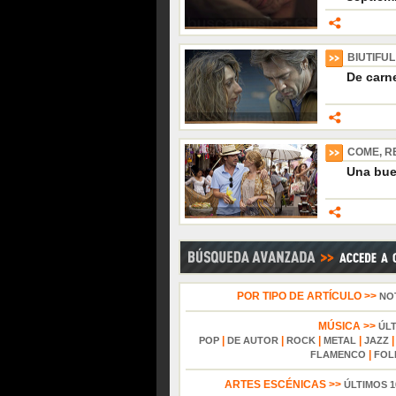
BIUTIFUL
De carn
COME, R
Una buen
POR TIPO DE ARTÍCULO >>
NO
MÚSICA >>
ÚL
|
|
|
|
POP
DE AUTOR
ROCK
METAL
JAZZ
|
FLAMENCO
FOL
ARTES ESCÉNICAS >>
ÚLTIMOS 1