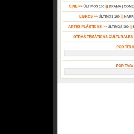
CINE >>
|||
|
ÚLTIMOS 100
DRAMA
COME
LIBROS >>
|||
ÚLTIMOS 100
NARR
ARTES PLÁSTICAS >>
|||
ÚLTIMOS 100
OTRAS TEMÁTICAS CULTURALES Y
POR TÍTU
POR TAG: