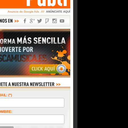
Anuncio de Google Ads ////
ANÚNCIATE AQUÍ
AIL: (*)
OMBRE: