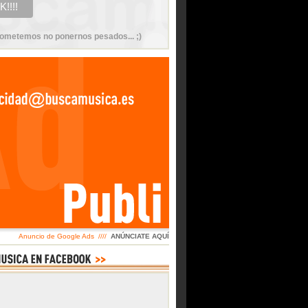
ometemos no ponernos pesados... ;)
Anuncio de Google Ads ////
ANÚNCIATE AQUÍ