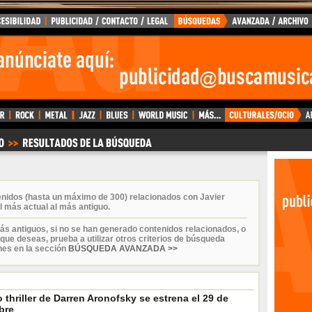
enidos (hasta un máximo de 300) relacionados con Javier
 más actual al más antiguo.
ás antiguos, si no se han generado contenidos relacionados, o
que deseas, prueba a utilizar otros criterios de búsqueda
nes en la sección
BÚSQUEDA AVANZADA >>
 thriller de Darren Aronofsky se estrena el 29 de
bre