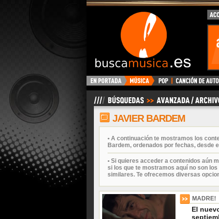
BuscaMusica.es
JAVIER BARDEM
• A continuación te mostramos los cont
Bardem, ordenados por fechas, desde el
• Si quieres acceder a contenidos aún m
si los que te mostramos aquí no son los 
similares. Te ofrecemos diversas opcio
MADRE!
El nuevo
septiem