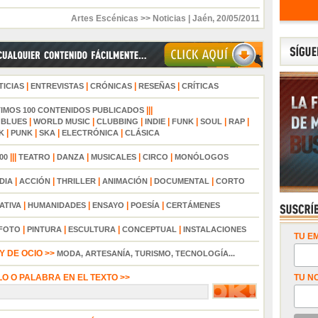
Artes Escénicas >> Noticias
|
Jaén
,
20/05/2011
|
|
|
|
TICIAS
ENTREVISTAS
CRÓNICAS
RESEÑAS
CRÍTICAS
|||
TIMOS 100 CONTENIDOS PUBLICADOS
|
|
|
|
|
|
|
|
BLUES
WORLD MUSIC
CLUBBING
INDIE
FUNK
SOUL
RAP
|
|
|
|
K
PUNK
SKA
ELECTRÓNICA
CLÁSICA
|||
|
|
|
|
00
TEATRO
DANZA
MUSICALES
CIRCO
MONÓLOGOS
|
|
|
|
|
DIA
ACCIÓN
THRILLER
ANIMACIÓN
DOCUMENTAL
CORTO
|
|
|
|
ATIVA
HUMANIDADES
ENSAYO
POESÍA
CERTÁMENES
|
|
|
|
FOTO
PINTURA
ESCULTURA
CONCEPTUAL
INSTALACIONES
TU EM
 DE OCIO >>
MODA, ARTESANÍA, TURISMO, TECNOLOGÍA...
LO O PALABRA EN EL TEXTO >>
TU N