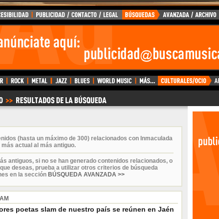
enidos (hasta un máximo de 300) relacionados con Inmaculada
 más actual al más antiguo.
ás antiguos, si no se han generado contenidos relacionados, o
que deseas, prueba a utilizar otros criterios de búsqueda
nes en la sección
BÚSQUEDA AVANZADA >>
LAM
ores poetas slam de nuestro país se reúnen en Jaén