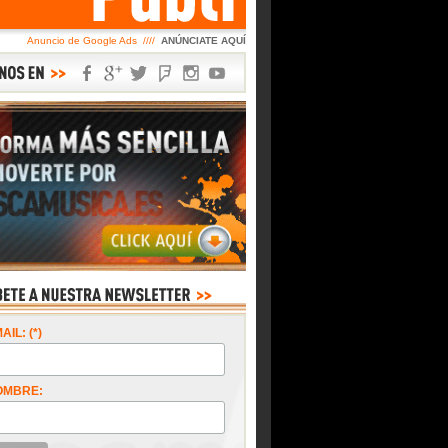
Anuncio de Google Ads ////
ANÚNCIATE AQUÍ
AIL: (*)
OMBRE: