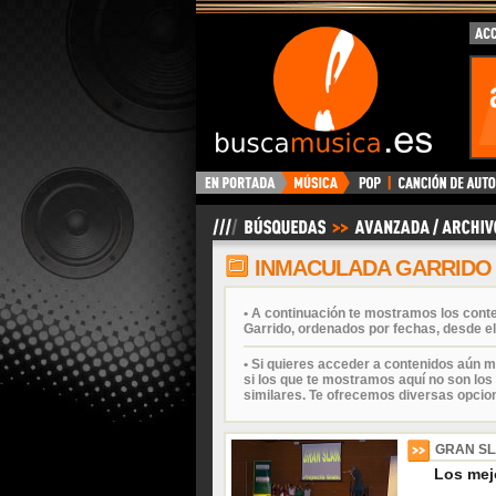
BuscaMusica.es
INMACULADA GARRIDO
• A continuación te mostramos los cont
Garrido, ordenados por fechas, desde el
• Si quieres acceder a contenidos aún m
si los que te mostramos aquí no son los 
similares. Te ofrecemos diversas opcio
GRAN S
Los mej