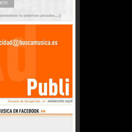
ometemos no ponernos pesados... ;)
Anuncio de Google Ads ////
ANÚNCIATE AQUÍ