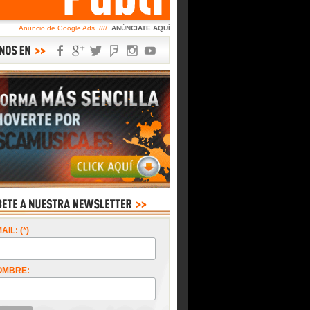
Anuncio de Google Ads ////
ANÚNCIATE AQUÍ
AIL: (*)
OMBRE: