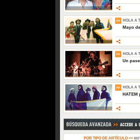
HOLA A 
Mayo de
HOLA A 
Un pase
HOLA A 
HATEM p
POR TIPO DE ARTÍCULO >>
NO