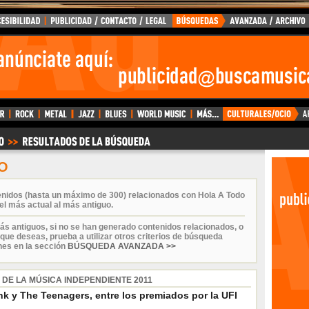
O
enidos (hasta un máximo de 300) relacionados con Hola A Todo
el más actual al más antiguo.
ás antiguos, si no se han generado contenidos relacionados, o
que deseas, prueba a utilizar otros criterios de búsqueda
nes en la sección
BÚSQUEDA AVANZADA >>
 DE LA MÚSICA INDEPENDIENTE 2011
nk y The Teenagers, entre los premiados por la UFI