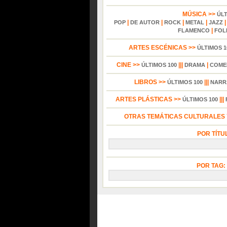
MÚSICA >>
ÚL
|
|
|
|
POP
DE AUTOR
ROCK
METAL
JAZZ
|
FLAMENCO
FOL
ARTES ESCÉNICAS >>
ÚLTIMOS 1
CINE >>
|||
|
ÚLTIMOS 100
DRAMA
COME
LIBROS >>
|||
ÚLTIMOS 100
NARR
ARTES PLÁSTICAS >>
|||
ÚLTIMOS 100
OTRAS TEMÁTICAS CULTURALES Y
POR TÍTU
POR TAG: