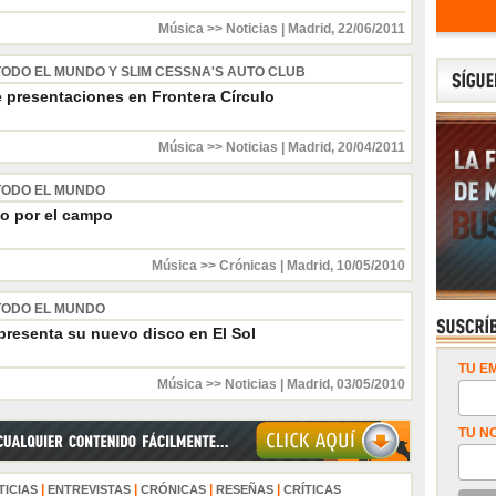
Música >> Noticias
|
Madrid
,
22/06/2011
TODO EL MUNDO Y SLIM CESSNA'S AUTO CLUB
 presentaciones en Frontera Círculo
Música >> Noticias
|
Madrid
,
20/04/2011
TODO EL MUNDO
o por el campo
Música >> Crónicas
|
Madrid
,
10/05/2010
TODO EL MUNDO
resenta su nuevo disco en El Sol
TU EM
Música >> Noticias
|
Madrid
,
03/05/2010
TU N
|
|
|
|
TICIAS
ENTREVISTAS
CRÓNICAS
RESEÑAS
CRÍTICAS