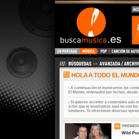
BuscaMusica.es
HOLA A TODO EL MUND
• A continuación te mostramos los cont
El Mundo, ordenados por fechas, desde 
• Si quieres acceder a contenidos aún m
si los que te mostramos aquí no son los 
similares. Te ofrecemos diversas opcio
PREMIOS
Wild Pu