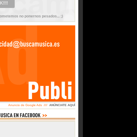
ometemos no ponernos pesados... ;)
Anuncio de Google Ads ////
ANÚNCIATE AQUÍ