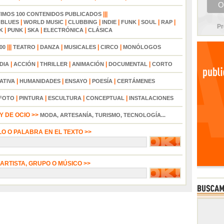
|||
TIMOS 100 CONTENIDOS PUBLICADOS
|
|
|
|
|
|
|
|
BLUES
WORLD MUSIC
CLUBBING
INDIE
FUNK
SOUL
RAP
Pr
|
|
|
|
K
PUNK
SKA
ELECTRÓNICA
CLÁSICA
|||
|
|
|
|
00
TEATRO
DANZA
MUSICALES
CIRCO
MONÓLOGOS
|
|
|
|
|
DIA
ACCIÓN
THRILLER
ANIMACIÓN
DOCUMENTAL
CORTO
|
|
|
|
ATIVA
HUMANIDADES
ENSAYO
POESÍA
CERTÁMENES
|
|
|
|
FOTO
PINTURA
ESCULTURA
CONCEPTUAL
INSTALACIONES
 DE OCIO >>
MODA, ARTESANÍA, TURISMO, TECNOLOGÍA...
LO O PALABRA EN EL TEXTO >>
 ARTISTA, GRUPO O MÚSICO >>