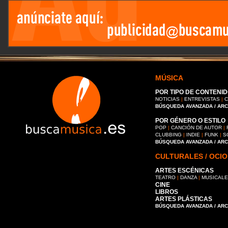
MÚSICA
POR TIPO DE CONTENID
NOTICIAS
|
ENTREVISTAS
|
C
BÚSQUEDA AVANZADA / AR
POR GÉNERO O ESTILO
POP
|
CANCIÓN DE AUTOR
|
CLUBBING
|
INDIE
|
FUNK
|
S
BÚSQUEDA AVANZADA / AR
CULTURALES / OCIO
ARTES ESCÉNICAS
TEATRO
|
DANZA
|
MUSICAL
CINE
LIBROS
ARTES PLÁSTICAS
BÚSQUEDA AVANZADA / AR