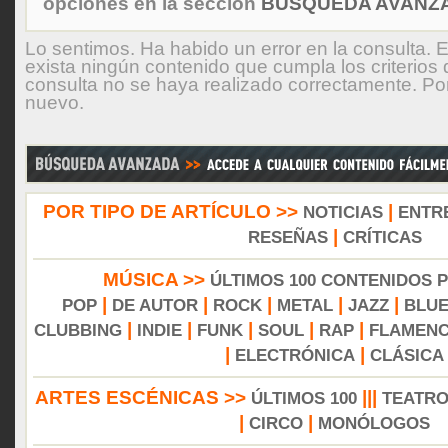
opciones en la sección
BÚSQUEDA AVANZA
Lo sentimos. Ha habido un error en la consulta. 
exista ningún contenido que cumpla los criterios
consulta no se haya realizado correctamente. Por 
nuevo.
POR TIPO DE ARTÍCULO >>
|
NOTICIAS
ENTR
|
RESEÑAS
CRÍTICAS
MÚSICA >>
ÚLTIMOS 100 CONTENIDOS 
|
|
|
|
|
POP
DE AUTOR
ROCK
METAL
JAZZ
BLU
|
|
|
|
|
CLUBBING
INDIE
FUNK
SOUL
RAP
FLAMEN
|
|
ELECTRÓNICA
CLÁSICA
ARTES ESCÉNICAS >>
|||
ÚLTIMOS 100
TEATR
|
|
CIRCO
MONÓLOGOS