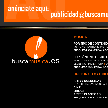
MÚSICA
POR TIPO DE CONTENID
NOTICIAS
|
ENTREVISTAS
|
C
BÚSQUEDA AVANZADA / AR
POR GÉNERO O ESTILO
POP
|
CANCIÓN DE AUTOR
|
CLUBBING
|
INDIE
|
FUNK
|
S
BÚSQUEDA AVANZADA / AR
CULTURALES / OCIO
ARTES ESCÉNICAS
TEATRO
|
DANZA
|
MUSICAL
CINE
LIBROS
ARTES PLÁSTICAS
BÚSQUEDA AVANZADA / AR