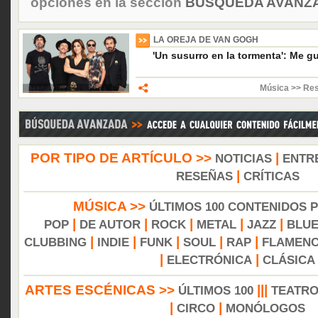
opciones en la sección
BÚSQUEDA AVANZA
LA OREJA DE VAN GOGH
'Un susurro en la tormenta': Me gu
Música >> Re
POR TIPO DE ARTÍCULO >>
|
NOTICIAS
ENTR
|
RESEÑAS
CRÍTICAS
MÚSICA >>
ÚLTIMOS 100 CONTENIDOS 
|
|
|
|
|
POP
DE AUTOR
ROCK
METAL
JAZZ
BLU
|
|
|
|
|
CLUBBING
INDIE
FUNK
SOUL
RAP
FLAMEN
|
|
ELECTRÓNICA
CLÁSICA
ARTES ESCÉNICAS >>
|||
ÚLTIMOS 100
TEATR
|
|
CIRCO
MONÓLOGOS