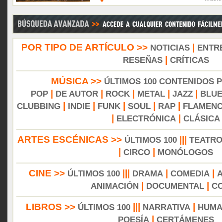
POR TIPO DE ARTÍCULO >>
|
NOTICIAS
ENTR
|
RESEÑAS
CRÍTICAS
MÚSICA >>
ÚLTIMOS 100 CONTENIDOS 
|
|
|
|
|
POP
DE AUTOR
ROCK
METAL
JAZZ
BLU
|
|
|
|
|
CLUBBING
INDIE
FUNK
SOUL
RAP
FLAMEN
|
|
ELECTRÓNICA
CLÁSICA
ARTES ESCÉNICAS >>
|||
ÚLTIMOS 100
TEATR
|
|
CIRCO
MONÓLOGOS
CINE >>
|||
|
|
ÚLTIMOS 100
DRAMA
COMEDIA
|
|
ANIMACIÓN
DOCUMENTAL
C
LIBROS >>
|||
|
ÚLTIMOS 100
NARRATIVA
HUMA
|
POESÍA
CERTÁMENES