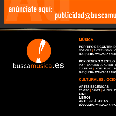
MÚSICA
POR TIPO DE CONTENID
NOTICIAS
|
ENTREVISTAS
|
C
BÚSQUEDA AVANZADA / AR
POR GÉNERO O ESTILO
POP
|
CANCIÓN DE AUTOR
|
CLUBBING
|
INDIE
|
FUNK
|
S
BÚSQUEDA AVANZADA / AR
CULTURALES / OCIO
ARTES ESCÉNICAS
TEATRO
|
DANZA
|
MUSICAL
CINE
LIBROS
ARTES PLÁSTICAS
BÚSQUEDA AVANZADA / AR