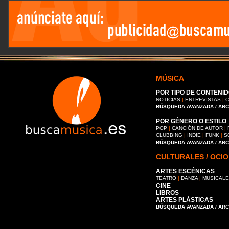
MÚSICA
POR TIPO DE CONTENID
NOTICIAS
|
ENTREVISTAS
|
C
BÚSQUEDA AVANZADA / AR
POR GÉNERO O ESTILO
POP
|
CANCIÓN DE AUTOR
|
CLUBBING
|
INDIE
|
FUNK
|
S
BÚSQUEDA AVANZADA / AR
CULTURALES / OCIO
ARTES ESCÉNICAS
TEATRO
|
DANZA
|
MUSICAL
CINE
LIBROS
ARTES PLÁSTICAS
BÚSQUEDA AVANZADA / AR