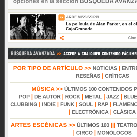
opciones en la sección
BÚSQUEDA AVANZA
ARDE MISSISSIPPI
La película de Alan Parker, en el 
CajaGranada
Cine
POR TIPO DE ARTÍCULO >>
|
NOTICIAS
ENTR
|
RESEÑAS
CRÍTICAS
MÚSICA >>
ÚLTIMOS 100 CONTENIDOS 
|
|
|
|
|
POP
DE AUTOR
ROCK
METAL
JAZZ
BLU
|
|
|
|
|
CLUBBING
INDIE
FUNK
SOUL
RAP
FLAMEN
|
|
ELECTRÓNICA
CLÁSICA
ARTES ESCÉNICAS >>
|||
ÚLTIMOS 100
TEATR
|
|
CIRCO
MONÓLOGOS