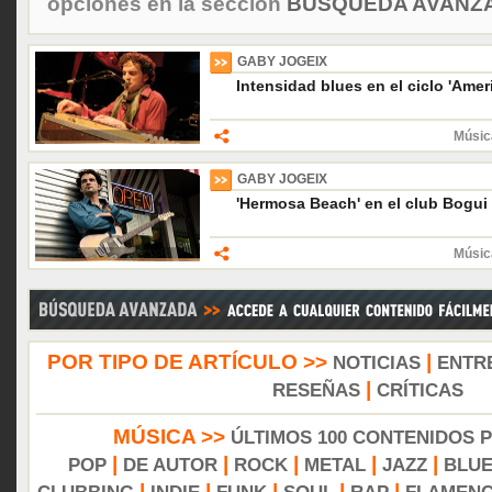
opciones en la sección
BÚSQUEDA AVANZA
GABY JOGEIX
Intensidad blues en el ciclo 'Amer
Músic
GABY JOGEIX
'Hermosa Beach' en el club Bogui
Músic
POR TIPO DE ARTÍCULO >>
|
NOTICIAS
ENTR
|
RESEÑAS
CRÍTICAS
MÚSICA >>
ÚLTIMOS 100 CONTENIDOS 
|
|
|
|
|
POP
DE AUTOR
ROCK
METAL
JAZZ
BLU
|
|
|
|
|