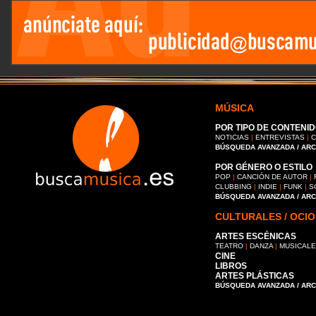
MÚSICA
POR TIPO DE CONTENID
NOTICIAS
|
ENTREVISTAS
|
C
BÚSQUEDA AVANZADA / AR
POR GÉNERO O ESTILO
POP
|
CANCIÓN DE AUTOR
|
CLUBBING
|
INDIE
|
FUNK
|
S
BÚSQUEDA AVANZADA / AR
CULTURALES / OCIO
ARTES ESCÉNICAS
TEATRO
|
DANZA
|
MUSICAL
CINE
LIBROS
ARTES PLÁSTICAS
BÚSQUEDA AVANZADA / AR