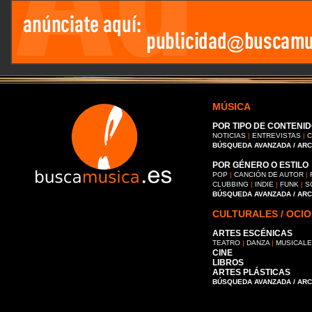
MÚSICA
POR TIPO DE CONTENID
NOTICIAS
|
ENTREVISTAS
|
C
BÚSQUEDA AVANZADA / AR
POR GÉNERO O ESTILO
POP
|
CANCIÓN DE AUTOR
|
CLUBBING
|
INDIE
|
FUNK
|
S
BÚSQUEDA AVANZADA / AR
CULTURALES / OCIO
ARTES ESCÉNICAS
TEATRO
|
DANZA
|
MUSICAL
CINE
LIBROS
ARTES PLÁSTICAS
BÚSQUEDA AVANZADA / AR