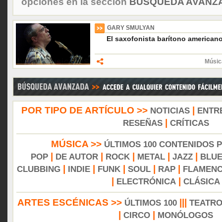
opciones en la sección
BÚSQUEDA AVANZA
GARY SMULYAN
El saxofonista barítono americano
Músic
POR TIPO DE ARTÍCULO >>
|
NOTICIAS
ENTR
|
RESEÑAS
CRÍTICAS
MÚSICA >>
ÚLTIMOS 100 CONTENIDOS 
|
|
|
|
|
POP
DE AUTOR
ROCK
METAL
JAZZ
BLU
|
|
|
|
|
CLUBBING
INDIE
FUNK
SOUL
RAP
FLAMEN
|
|
ELECTRÓNICA
CLÁSICA
ARTES ESCÉNICAS >>
|||
ÚLTIMOS 100
TEATR
|
|
CIRCO
MONÓLOGOS