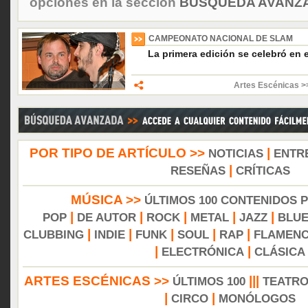
opciones en la sección
BÚSQUEDA AVANZA
CAMPEONATO NACIONAL DE SLAM
La primera edición se celebró en
Artes Escénicas >>
POR TIPO DE ARTÍCULO >>
|
NOTICIAS
ENTR
|
RESEÑAS
CRÍTICAS
MÚSICA >>
ÚLTIMOS 100 CONTENIDOS 
|
|
|
|
|
POP
DE AUTOR
ROCK
METAL
JAZZ
BLU
|
|
|
|
|
CLUBBING
INDIE
FUNK
SOUL
RAP
FLAMEN
|
|
ELECTRÓNICA
CLÁSICA
ARTES ESCÉNICAS >>
|||
ÚLTIMOS 100
TEATR
|
|
CIRCO
MONÓLOGOS