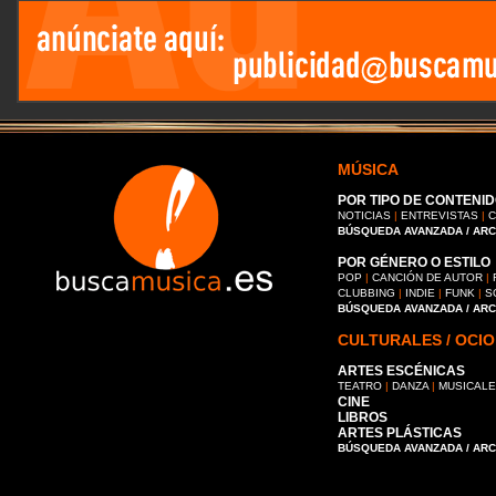
MÚSICA
POR TIPO DE CONTENID
NOTICIAS
|
ENTREVISTAS
|
C
BÚSQUEDA AVANZADA / AR
POR GÉNERO O ESTILO
POP
|
CANCIÓN DE AUTOR
|
CLUBBING
|
INDIE
|
FUNK
|
S
BÚSQUEDA AVANZADA / AR
CULTURALES / OCIO
ARTES ESCÉNICAS
TEATRO
|
DANZA
|
MUSICAL
CINE
LIBROS
ARTES PLÁSTICAS
BÚSQUEDA AVANZADA / AR