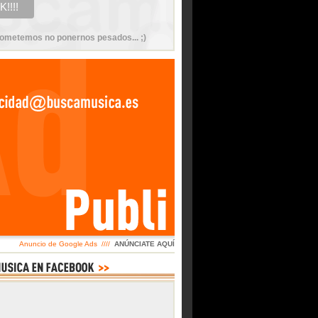
ometemos no ponernos pesados... ;)
Anuncio de Google Ads ////
ANÚNCIATE AQUÍ