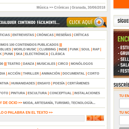
Música >> Crónicas
|
Granada
,
30/06/2018
|
|
|
|
TICIAS
ENTREVISTAS
CRÓNICAS
RESEÑAS
CRÍTICAS
|||
TIMOS 100 CONTENIDOS PUBLICADOS
|
|
|
|
|
|
|
|
BLUES
WORLD MUSIC
CLUBBING
INDIE
FUNK
SOUL
RAP
|
|
|
|
K
PUNK
SKA
ELECTRÓNICA
CLÁSICA
|||
|
|
|
|
00
TEATRO
DANZA
MUSICALES
CIRCO
MONÓLOGOS
|
|
|
|
|
DIA
ACCIÓN
THRILLER
ANIMACIÓN
DOCUMENTAL
CORTO
|
|
|
|
ATIVA
HUMANIDADES
ENSAYO
POESÍA
CERTÁMENES
|
|
|
|
FOTO
PINTURA
ESCULTURA
CONCEPTUAL
INSTALACIONES
TU EM
 DE OCIO >>
MODA, ARTESANÍA, TURISMO, TECNOLOGÍA...
LO O PALABRA EN EL TEXTO >>
TU N