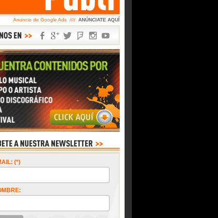
Anuncio de Google Ads ////
ANÚNCIATE AQUÍ
AIL: (*)
OMBRE: