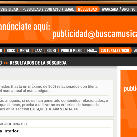
enidos (hasta un máximo de 300) relacionados con Elena
l más actual al más antiguo.
ás antiguos, si no se han generado contenidos relacionados, o
que deseas, prueba a utilizar otros criterios de búsqueda
nes en la sección
BÚSQUEDA AVANZADA >>
 INGOBERNABLE
 interior