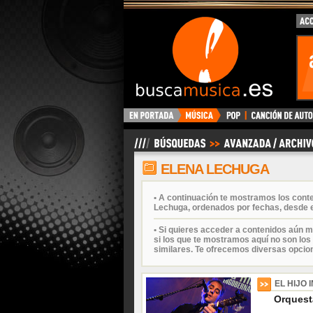
BuscaMusica.es
ELENA LECHUGA
• A continuación te mostramos los cont
Lechuga, ordenados por fechas, desde e
• Si quieres acceder a contenidos aún m
si los que te mostramos aquí no son los 
similares. Te ofrecemos diversas opcio
EL HIJO
Orquesta