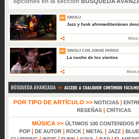
opciones en la sección
BÚSQUEDA AVANZA
SINOUJ
Jazz y funk afromediterráneo des
Músic
SINOUJ CON JORGE PARDO
La noche de los vientos
Música
POR TIPO DE ARTÍCULO >>
|
NOTICIAS
ENTR
|
RESEÑAS
CRÍTICAS
MÚSICA >>
ÚLTIMOS 100 CONTENIDOS 
|
|
|
|
|
POP
DE AUTOR
ROCK
METAL
JAZZ
BLU
|
|
|
|
|