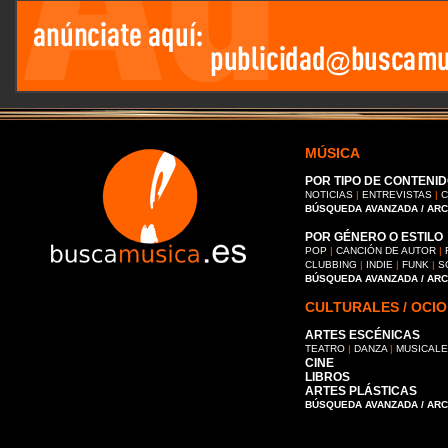
MÚSICA
POR TIPO DE CONTENID
NOTICIAS
|
ENTREVISTAS
|
C
BÚSQUEDA AVANZADA / AR
POR GÉNERO O ESTILO
POP
|
CANCIÓN DE AUTOR
|
CLUBBING
|
INDIE
|
FUNK
|
S
BÚSQUEDA AVANZADA / AR
CULTURALES / OCIO
ARTES ESCÉNICAS
TEATRO
|
DANZA
|
MUSICAL
CINE
LIBROS
ARTES PLÁSTICAS
BÚSQUEDA AVANZADA / AR