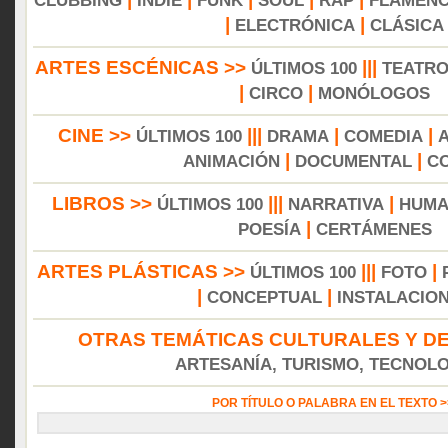
CLUBBING
INDIE
FUNK
SOUL
RAP
FLAMEN
|
|
ELECTRÓNICA
CLÁSICA
ARTES ESCÉNICAS >>
|||
ÚLTIMOS 100
TEATR
|
|
CIRCO
MONÓLOGOS
CINE >>
|||
|
|
ÚLTIMOS 100
DRAMA
COMEDIA
|
|
ANIMACIÓN
DOCUMENTAL
C
LIBROS >>
|||
|
ÚLTIMOS 100
NARRATIVA
HUMA
|
POESÍA
CERTÁMENES
ARTES PLÁSTICAS >>
|||
|
ÚLTIMOS 100
FOTO
|
|
CONCEPTUAL
INSTALACIO
OTRAS TEMÁTICAS CULTURALES Y DE
ARTESANÍA, TURISMO, TECNOLOG
POR TÍTULO O PALABRA EN EL TEXTO 