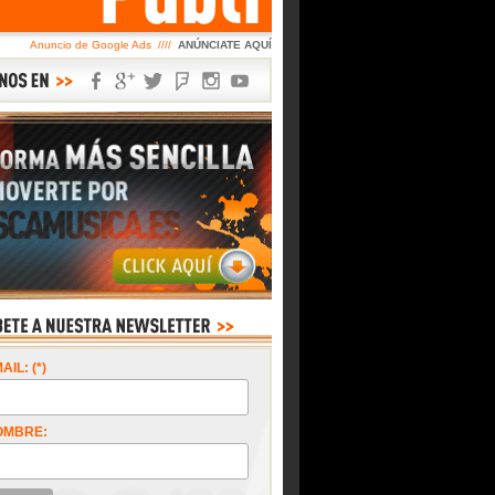
Anuncio de Google Ads ////
ANÚNCIATE AQUÍ
AIL: (*)
OMBRE: