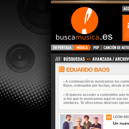
BuscaMusica.es
EDUARDO BAOS
• A continuación te mostramos los cont
Baos, ordenados por fechas, desde el m
• Si quieres acceder a contenidos aún m
si los que te mostramos aquí no son los 
similares. Te ofrecemos diversas opcio
LEÓN BE
Un nuevo