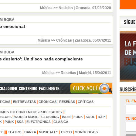
Música >> Noticias
|
Granada
,
07/03/2020
M BOBA
o emocional
Música >> Crónicas
|
Zaragoza
,
05/07/2011
M BOBA
s desierto': Un disco nada complaciente
Música >> Reseñas
|
Madrid
,
15/04/2011
TU EM
|
|
|
|
TICIAS
ENTREVISTAS
CRÓNICAS
RESEÑAS
CRÍTICAS
|||
TIMOS 100 CONTENIDOS PUBLICADOS
|
|
|
|
|
|
|
|
BLUES
WORLD MUSIC
CLUBBING
INDIE
FUNK
SOUL
RAP
TU N
|
|
|
|
K
PUNK
SKA
ELECTRÓNICA
CLÁSICA
|||
|
|
|
|
00
TEATRO
DANZA
MUSICALES
CIRCO
MONÓLOGOS