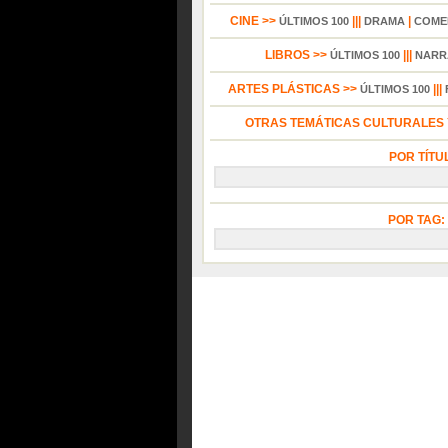
CINE >>
|||
|
ÚLTIMOS 100
DRAMA
COME
LIBROS >>
|||
ÚLTIMOS 100
NARR
ARTES PLÁSTICAS >>
|||
ÚLTIMOS 100
OTRAS TEMÁTICAS CULTURALES Y
POR TÍTU
POR TAG: