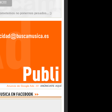
ometemos no ponernos pesados... ;)
Anuncio de Google Ads ////
ANÚNCIATE AQUÍ