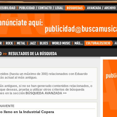
enidos (hasta un máximo de 300) relacionados con Eduardo
ás actual al más antiguo.
ás antiguos, si no se han generado contenidos relacionados, o
que deseas, prueba a utilizar otros criterios de búsqueda
nes en la sección
BÚSQUEDA AVANZADA >>
NAVENTE
 lleno en la Industrial Copera