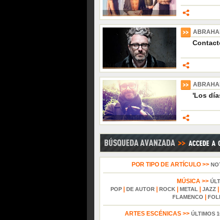
ABRAHA
Contact
ABRAHA
'Los día
POR TIPO DE ARTÍCULO >>
NO
MÚSICA >>
ÚL
|
|
|
|
POP
DE AUTOR
ROCK
METAL
JAZZ
|
FLAMENCO
FOL
ARTES ESCÉNICAS >>
ÚLTIMOS 1