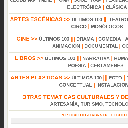
CLUBBING
INDIE
FUNK
SOUL
RAP
FLAMEN
|
|
ELECTRÓNICA
CLÁSICA
ARTES ESCÉNICAS >>
|||
ÚLTIMOS 100
TEATR
|
|
CIRCO
MONÓLOGOS
CINE >>
|||
|
|
ÚLTIMOS 100
DRAMA
COMEDIA
|
|
ANIMACIÓN
DOCUMENTAL
C
LIBROS >>
|||
|
ÚLTIMOS 100
NARRATIVA
HUMA
|
POESÍA
CERTÁMENES
ARTES PLÁSTICAS >>
|||
|
ÚLTIMOS 100
FOTO
|
|
CONCEPTUAL
INSTALACIO
OTRAS TEMÁTICAS CULTURALES Y DE
ARTESANÍA, TURISMO, TECNOLOG
POR TÍTULO O PALABRA EN EL TEXTO 