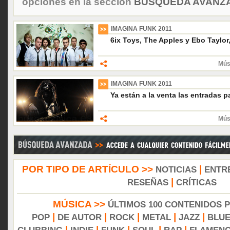
opciones en la sección
BÚSQUEDA AVANZA
IMAGINA FUNK 2011
6ix Toys, The Apples y Ebo Taylor,
Mús
IMAGINA FUNK 2011
Ya están a la venta las entradas p
Mús
POR TIPO DE ARTÍCULO >>
|
NOTICIAS
ENTR
|
RESEÑAS
CRÍTICAS
MÚSICA >>
ÚLTIMOS 100 CONTENIDOS 
|
|
|
|
|
POP
DE AUTOR
ROCK
METAL
JAZZ
BLU
|
|
|
|
|