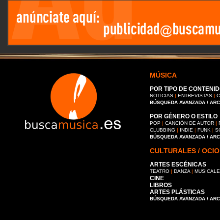
MÚSICA
POR TIPO DE CONTENID
NOTICIAS
|
ENTREVISTAS
|
C
BÚSQUEDA AVANZADA / AR
POR GÉNERO O ESTILO
POP
|
CANCIÓN DE AUTOR
|
CLUBBING
|
INDIE
|
FUNK
|
S
BÚSQUEDA AVANZADA / AR
CULTURALES / OCIO
ARTES ESCÉNICAS
TEATRO
|
DANZA
|
MUSICAL
CINE
LIBROS
ARTES PLÁSTICAS
BÚSQUEDA AVANZADA / AR