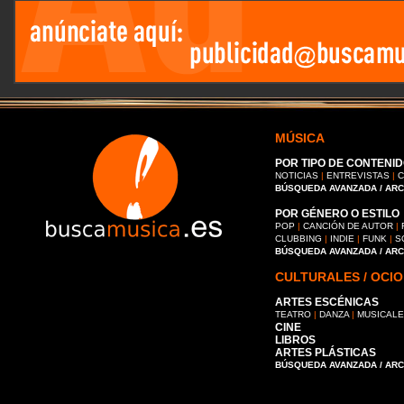
MÚSICA
POR TIPO DE CONTENID
NOTICIAS
|
ENTREVISTAS
|
C
BÚSQUEDA AVANZADA / AR
POR GÉNERO O ESTILO
POP
|
CANCIÓN DE AUTOR
|
CLUBBING
|
INDIE
|
FUNK
|
S
BÚSQUEDA AVANZADA / AR
CULTURALES / OCIO
ARTES ESCÉNICAS
TEATRO
|
DANZA
|
MUSICAL
CINE
LIBROS
ARTES PLÁSTICAS
BÚSQUEDA AVANZADA / AR