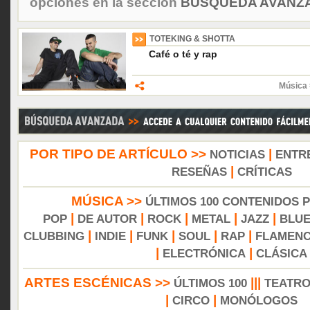
opciones en la sección
BÚSQUEDA AVANZA
TOTEKING & SHOTTA
Café o té y rap
Música 
POR TIPO DE ARTÍCULO >>
|
NOTICIAS
ENTR
|
RESEÑAS
CRÍTICAS
MÚSICA >>
ÚLTIMOS 100 CONTENIDOS 
|
|
|
|
|
POP
DE AUTOR
ROCK
METAL
JAZZ
BLU
|
|
|
|
|
CLUBBING
INDIE
FUNK
SOUL
RAP
FLAMEN
|
|
ELECTRÓNICA
CLÁSICA
ARTES ESCÉNICAS >>
|||
ÚLTIMOS 100
TEATR
|
|
CIRCO
MONÓLOGOS