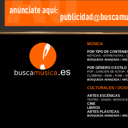
MÚSICA
POR TIPO DE CONTENID
NOTICIAS
|
ENTREVISTAS
|
C
BÚSQUEDA AVANZADA / AR
POR GÉNERO O ESTILO
POP
|
CANCIÓN DE AUTOR
|
CLUBBING
|
INDIE
|
FUNK
|
S
BÚSQUEDA AVANZADA / AR
CULTURALES / OCIO
ARTES ESCÉNICAS
TEATRO
|
DANZA
|
MUSICAL
CINE
LIBROS
ARTES PLÁSTICAS
BÚSQUEDA AVANZADA / AR