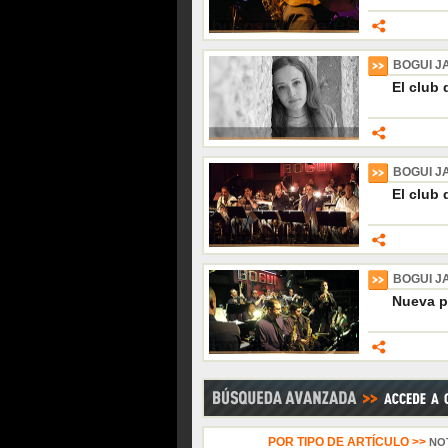
BOGUI J
El club 
BOGUI J
El club 
BOGUI J
Nueva p
POR TIPO DE ARTÍCULO >>
NO