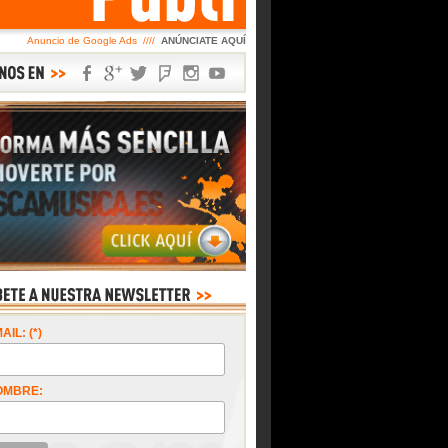
Anuncio de Google Ads ////
ANÚNCIATE AQUÍ
AIL: (*)
OMBRE: