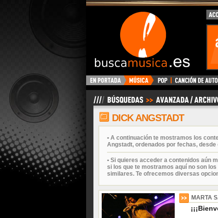
BuscaMusica.es
DICK ANGSTADT
• A continuación te mostramos los cont
Angstadt, ordenados por fechas, desde 
• Si quieres acceder a contenidos aún m
si los que te mostramos aquí no son los 
similares. Te ofrecemos diversas opcio
MARTA 
¡¡¡Bienv