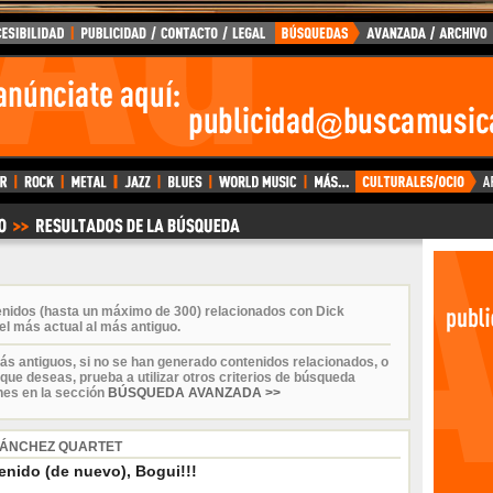
enidos (hasta un máximo de 300) relacionados con Dick
el más actual al más antiguo.
ás antiguos, si no se han generado contenidos relacionados, o
que deseas, prueba a utilizar otros criterios de búsqueda
nes en la sección
BÚSQUEDA AVANZADA >>
SÁNCHEZ QUARTET
enido (de nuevo), Bogui!!!