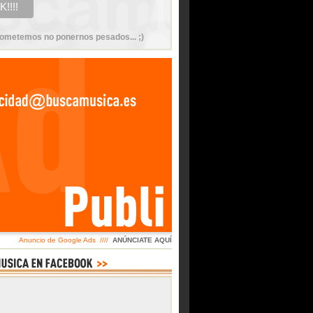
ometemos no ponernos pesados... ;)
Anuncio de Google Ads ////
ANÚNCIATE AQUÍ