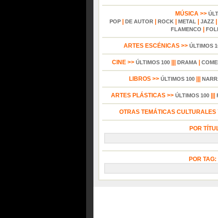
MÚSICA >>
ÚL
|
|
|
|
POP
DE AUTOR
ROCK
METAL
JAZZ
|
FLAMENCO
FOL
ARTES ESCÉNICAS >>
ÚLTIMOS 1
CINE >>
|||
|
ÚLTIMOS 100
DRAMA
COME
LIBROS >>
|||
ÚLTIMOS 100
NARR
ARTES PLÁSTICAS >>
|||
ÚLTIMOS 100
OTRAS TEMÁTICAS CULTURALES Y
POR TÍTU
POR TAG: