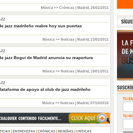
Música >> Crónicas
|
Madrid
,
26/02/2011
AZZ
de jazz madrileño reabre hoy sus puertas
Música >> Noticias
|
Madrid
,
23/02/2011
AZZ
de jazz Bogui de Madrid anuncia su reapertura
Música >> Noticias
|
Madrid
,
19/01/2011
AZZ
lataforma de apoyo al club de jazz madrileño
TU EM
Música >> Noticias
|
Madrid
,
07/10/2010
TU N
|
|
|
|
TICIAS
ENTREVISTAS
CRÓNICAS
RESEÑAS
CRÍTICAS