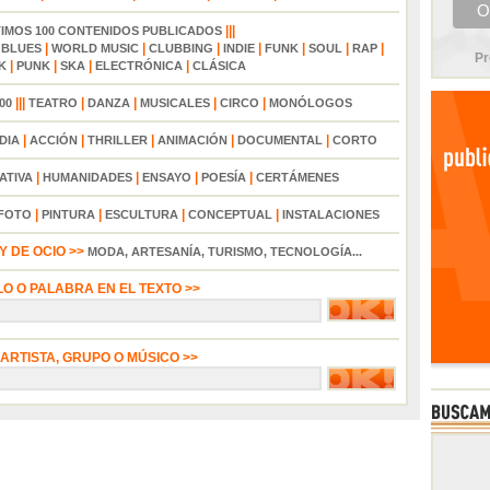
|||
TIMOS 100 CONTENIDOS PUBLICADOS
|
|
|
|
|
|
|
|
BLUES
WORLD MUSIC
CLUBBING
INDIE
FUNK
SOUL
RAP
Pr
|
|
|
|
K
PUNK
SKA
ELECTRÓNICA
CLÁSICA
|||
|
|
|
|
00
TEATRO
DANZA
MUSICALES
CIRCO
MONÓLOGOS
|
|
|
|
|
DIA
ACCIÓN
THRILLER
ANIMACIÓN
DOCUMENTAL
CORTO
|
|
|
|
ATIVA
HUMANIDADES
ENSAYO
POESÍA
CERTÁMENES
|
|
|
|
FOTO
PINTURA
ESCULTURA
CONCEPTUAL
INSTALACIONES
 DE OCIO >>
MODA, ARTESANÍA, TURISMO, TECNOLOGÍA...
LO O PALABRA EN EL TEXTO >>
 ARTISTA, GRUPO O MÚSICO >>