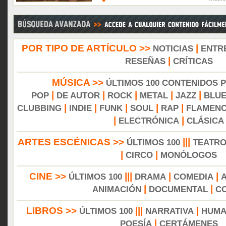
POR TIPO DE ARTÍCULO >>
|
NOTICIAS
ENTR
|
RESEÑAS
CRÍTICAS
MÚSICA >>
ÚLTIMOS 100 CONTENIDOS 
|
|
|
|
|
POP
DE AUTOR
ROCK
METAL
JAZZ
BLU
|
|
|
|
|
CLUBBING
INDIE
FUNK
SOUL
RAP
FLAMEN
|
|
ELECTRÓNICA
CLÁSICA
ARTES ESCÉNICAS >>
|||
ÚLTIMOS 100
TEATR
|
|
CIRCO
MONÓLOGOS
CINE >>
|||
|
|
ÚLTIMOS 100
DRAMA
COMEDIA
|
|
ANIMACIÓN
DOCUMENTAL
C
LIBROS >>
|||
|
ÚLTIMOS 100
NARRATIVA
HUMA
|
POESÍA
CERTÁMENES