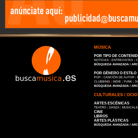
MÚSICA
POR TIPO DE CONTENID
NOTICIAS
|
ENTREVISTAS
|
C
BÚSQUEDA AVANZADA / AR
POR GÉNERO O ESTILO
POP
|
CANCIÓN DE AUTOR
|
CLUBBING
|
INDIE
|
FUNK
|
S
BÚSQUEDA AVANZADA / AR
CULTURALES / OCIO
ARTES ESCÉNICAS
TEATRO
|
DANZA
|
MUSICAL
CINE
LIBROS
ARTES PLÁSTICAS
BÚSQUEDA AVANZADA / AR