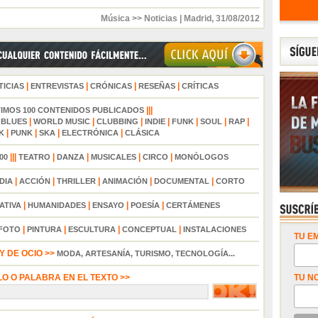
Música >> Noticias
|
Madrid
,
31/08/2012
|
|
|
|
TICIAS
ENTREVISTAS
CRÓNICAS
RESEÑAS
CRÍTICAS
|||
TIMOS 100 CONTENIDOS PUBLICADOS
|
|
|
|
|
|
|
|
BLUES
WORLD MUSIC
CLUBBING
INDIE
FUNK
SOUL
RAP
|
|
|
|
K
PUNK
SKA
ELECTRÓNICA
CLÁSICA
|||
|
|
|
|
00
TEATRO
DANZA
MUSICALES
CIRCO
MONÓLOGOS
|
|
|
|
|
DIA
ACCIÓN
THRILLER
ANIMACIÓN
DOCUMENTAL
CORTO
|
|
|
|
ATIVA
HUMANIDADES
ENSAYO
POESÍA
CERTÁMENES
|
|
|
|
FOTO
PINTURA
ESCULTURA
CONCEPTUAL
INSTALACIONES
TU EM
 DE OCIO >>
MODA, ARTESANÍA, TURISMO, TECNOLOGÍA...
LO O PALABRA EN EL TEXTO >>
TU N