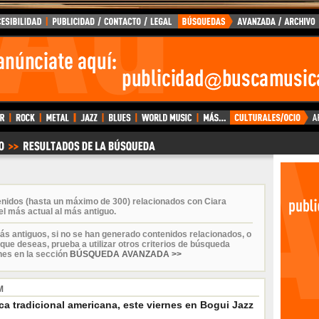
enidos (hasta un máximo de 300) relacionados con Ciara
l más actual al más antiguo.
ás antiguos, si no se han generado contenidos relacionados, o
que deseas, prueba a utilizar otros criterios de búsqueda
nes en la sección
BÚSQUEDA AVANZADA >>
M
a tradicional americana, este viernes en Bogui Jazz