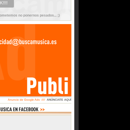
ometemos no ponernos pesados... ;)
Anuncio de Google Ads ////
ANÚNCIATE AQUÍ