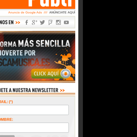
Anuncio de Google Ads ////
ANÚNCIATE AQUÍ
AIL: (*)
OMBRE: