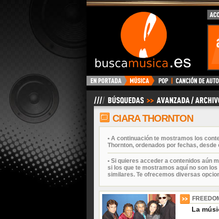
BuscaMusica.es
CIARA THORNTON
• A continuación te mostramos los cont
Thornton, ordenados por fechas, desde e
• Si quieres acceder a contenidos aún m
si los que te mostramos aquí no son los 
similares. Te ofrecemos diversas opcio
FREEDO
La músic