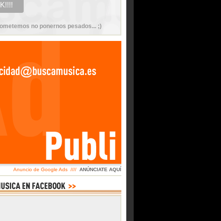
ometemos no ponernos pesados... ;)
Anuncio de Google Ads ////
ANÚNCIATE AQUÍ