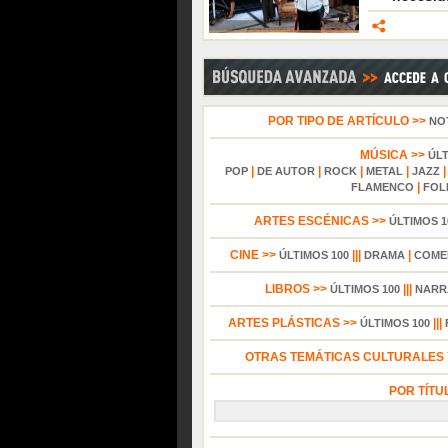
POR TIPO DE ARTÍCULO >>
NO
MÚSICA >>
ÚL
|
|
|
|
POP
DE AUTOR
ROCK
METAL
JAZZ
|
FLAMENCO
FOL
ARTES ESCÉNICAS >>
ÚLTIMOS 1
CINE >>
|||
|
ÚLTIMOS 100
DRAMA
COME
LIBROS >>
|||
ÚLTIMOS 100
NARR
ARTES PLÁSTICAS >>
|||
ÚLTIMOS 100
OTRAS TEMÁTICAS CULTURALES Y
POR TÍTU