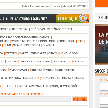
Artes Escénicas >> Críticas
|
Madrid
,
05/02/2018
|
|
|
|
TICIAS
ENTREVISTAS
CRÓNICAS
RESEÑAS
CRÍTICAS
|||
TIMOS 100 CONTENIDOS PUBLICADOS
|
|
|
|
|
|
|
|
BLUES
WORLD MUSIC
CLUBBING
INDIE
FUNK
SOUL
RAP
|
|
|
|
K
PUNK
SKA
ELECTRÓNICA
CLÁSICA
|||
|
|
|
|
00
TEATRO
DANZA
MUSICALES
CIRCO
MONÓLOGOS
|
|
|
|
|
DIA
ACCIÓN
THRILLER
ANIMACIÓN
DOCUMENTAL
CORTO
|
|
|
|
ATIVA
HUMANIDADES
ENSAYO
POESÍA
CERTÁMENES
|
|
|
|
FOTO
PINTURA
ESCULTURA
CONCEPTUAL
INSTALACIONES
TU EM
 DE OCIO >>
MODA, ARTESANÍA, TURISMO, TECNOLOGÍA...
LO O PALABRA EN EL TEXTO >>
TU N