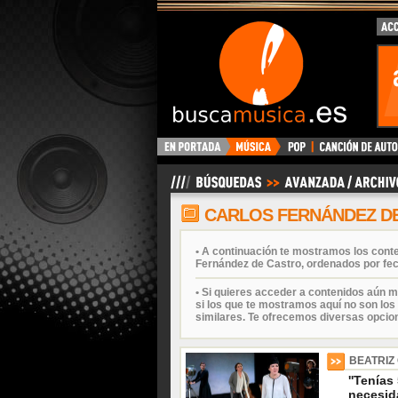
BuscaMusica.es
CARLOS FERNÁNDEZ D
• A continuación te mostramos los cont
Fernández de Castro, ordenados por fec
• Si quieres acceder a contenidos aún m
si los que te mostramos aquí no son los 
similares. Te ofrecemos diversas opcio
BEATRIZ
''Tenías
necesida