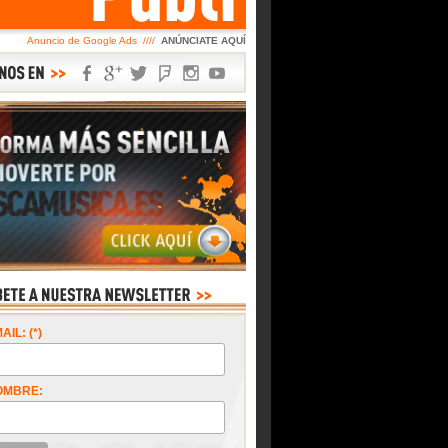
Anuncio de Google Ads ////
ANÚNCIATE AQUÍ
AIL: (*)
OMBRE: