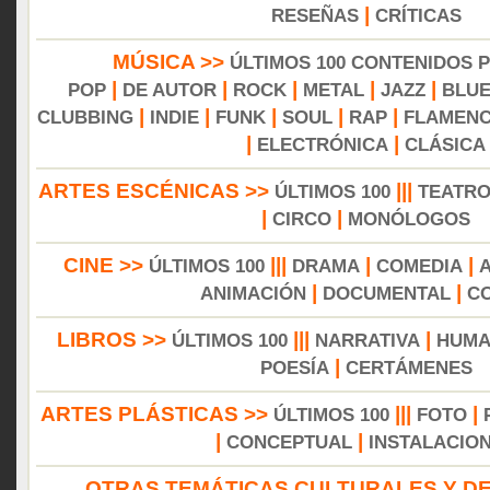
|
RESEÑAS
CRÍTICAS
MÚSICA >>
ÚLTIMOS 100 CONTENIDOS 
|
|
|
|
|
POP
DE AUTOR
ROCK
METAL
JAZZ
BLU
|
|
|
|
|
CLUBBING
INDIE
FUNK
SOUL
RAP
FLAMEN
|
|
ELECTRÓNICA
CLÁSICA
ARTES ESCÉNICAS >>
|||
ÚLTIMOS 100
TEATR
|
|
CIRCO
MONÓLOGOS
CINE >>
|||
|
|
ÚLTIMOS 100
DRAMA
COMEDIA
|
|
ANIMACIÓN
DOCUMENTAL
C
LIBROS >>
|||
|
ÚLTIMOS 100
NARRATIVA
HUMA
|
POESÍA
CERTÁMENES
ARTES PLÁSTICAS >>
|||
|
ÚLTIMOS 100
FOTO
|
|
CONCEPTUAL
INSTALACIO
OTRAS TEMÁTICAS CULTURALES Y DE