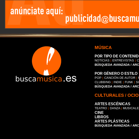
MÚSICA
POR TIPO DE CONTENID
NOTICIAS
|
ENTREVISTAS
|
C
BÚSQUEDA AVANZADA / AR
POR GÉNERO O ESTILO
POP
|
CANCIÓN DE AUTOR
|
CLUBBING
|
INDIE
|
FUNK
|
S
BÚSQUEDA AVANZADA / AR
CULTURALES / OCIO
ARTES ESCÉNICAS
TEATRO
|
DANZA
|
MUSICAL
CINE
LIBROS
ARTES PLÁSTICAS
BÚSQUEDA AVANZADA / AR