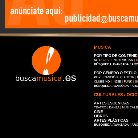
MÚSICA
POR TIPO DE CONTENID
NOTICIAS
|
ENTREVISTAS
|
C
BÚSQUEDA AVANZADA / AR
POR GÉNERO O ESTILO
POP
|
CANCIÓN DE AUTOR
|
CLUBBING
|
INDIE
|
FUNK
|
S
BÚSQUEDA AVANZADA / AR
CULTURALES / OCIO
ARTES ESCÉNICAS
TEATRO
|
DANZA
|
MUSICAL
CINE
LIBROS
ARTES PLÁSTICAS
BÚSQUEDA AVANZADA / AR