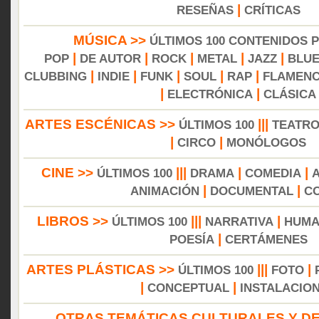
|
RESEÑAS
CRÍTICAS
MÚSICA >>
ÚLTIMOS 100 CONTENIDOS 
|
|
|
|
|
POP
DE AUTOR
ROCK
METAL
JAZZ
BLU
|
|
|
|
|
CLUBBING
INDIE
FUNK
SOUL
RAP
FLAMEN
|
|
ELECTRÓNICA
CLÁSICA
ARTES ESCÉNICAS >>
|||
ÚLTIMOS 100
TEATR
|
|
CIRCO
MONÓLOGOS
CINE >>
|||
|
|
ÚLTIMOS 100
DRAMA
COMEDIA
|
|
ANIMACIÓN
DOCUMENTAL
C
LIBROS >>
|||
|
ÚLTIMOS 100
NARRATIVA
HUMA
|
POESÍA
CERTÁMENES
ARTES PLÁSTICAS >>
|||
|
ÚLTIMOS 100
FOTO
|
|
CONCEPTUAL
INSTALACIO
OTRAS TEMÁTICAS CULTURALES Y DE