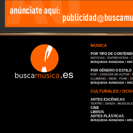
MÚSICA
POR TIPO DE CONTENID
NOTICIAS
|
ENTREVISTAS
|
C
BÚSQUEDA AVANZADA / AR
POR GÉNERO O ESTILO
POP
|
CANCIÓN DE AUTOR
|
CLUBBING
|
INDIE
|
FUNK
|
S
BÚSQUEDA AVANZADA / AR
CULTURALES / OCIO
ARTES ESCÉNICAS
TEATRO
|
DANZA
|
MUSICAL
CINE
LIBROS
ARTES PLÁSTICAS
BÚSQUEDA AVANZADA / AR