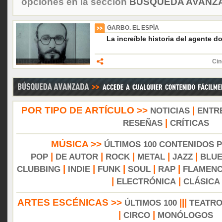
opciones en la sección
BÚSQUEDA AVANZA
GARBO. EL ESPÍA
La increíble historia del agente d
Cin
POR TIPO DE ARTÍCULO >>
|
NOTICIAS
ENTR
|
RESEÑAS
CRÍTICAS
MÚSICA >>
ÚLTIMOS 100 CONTENIDOS 
|
|
|
|
|
POP
DE AUTOR
ROCK
METAL
JAZZ
BLU
|
|
|
|
|
CLUBBING
INDIE
FUNK
SOUL
RAP
FLAMEN
|
|
ELECTRÓNICA
CLÁSICA
ARTES ESCÉNICAS >>
|||
ÚLTIMOS 100
TEATR
|
|
CIRCO
MONÓLOGOS