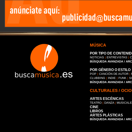
MÚSICA
POR TIPO DE CONTENID
NOTICIAS
|
ENTREVISTAS
|
C
BÚSQUEDA AVANZADA / AR
POR GÉNERO O ESTILO
POP
|
CANCIÓN DE AUTOR
|
CLUBBING
|
INDIE
|
FUNK
|
S
BÚSQUEDA AVANZADA / AR
CULTURALES / OCIO
ARTES ESCÉNICAS
TEATRO
|
DANZA
|
MUSICAL
CINE
LIBROS
ARTES PLÁSTICAS
BÚSQUEDA AVANZADA / AR