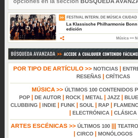
opciones en la sección
BÚSQUEDA AVANZA
FESTIVAL INTERN. DE MÚSICA CIUDAD
La Klassische Philharmonie Bonn 
edición
Música >> N
POR TIPO DE ARTÍCULO >>
|
NOTICIAS
ENTR
|
RESEÑAS
CRÍTICAS
MÚSICA >>
ÚLTIMOS 100 CONTENIDOS 
|
|
|
|
|
POP
DE AUTOR
ROCK
METAL
JAZZ
BLU
|
|
|
|
|
CLUBBING
INDIE
FUNK
SOUL
RAP
FLAMEN
|
|
ELECTRÓNICA
CLÁSICA
ARTES ESCÉNICAS >>
|||
ÚLTIMOS 100
TEATR
|
|
CIRCO
MONÓLOGOS