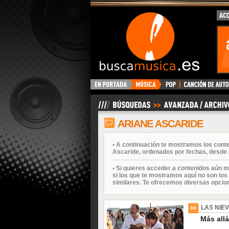
BuscaMusica.es
ARIANE ASCARIDE
• A continuación te mostramos los cont
Ascaride, ordenados por fechas, desde 
• Si quieres acceder a contenidos aún m
si los que te mostramos aquí no son los 
similares. Te ofrecemos diversas opcio
LAS NIE
Más allá