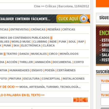
Cine >> Críticas
|
Barcelona
,
11/04/2012
|
|
|
|
TICIAS
ENTREVISTAS
CRÓNICAS
RESEÑAS
CRÍTICAS
|||
TIMOS 100 CONTENIDOS PUBLICADOS
|
|
|
|
|
|
|
|
BLUES
WORLD MUSIC
CLUBBING
INDIE
FUNK
SOUL
RAP
|
|
|
|
K
PUNK
SKA
ELECTRÓNICA
CLÁSICA
|||
|
|
|
|
00
TEATRO
DANZA
MUSICALES
CIRCO
MONÓLOGOS
|
|
|
|
|
DIA
ACCIÓN
THRILLER
ANIMACIÓN
DOCUMENTAL
CORTO
|
|
|
|
ATIVA
HUMANIDADES
ENSAYO
POESÍA
CERTÁMENES
|
|
|
|
FOTO
PINTURA
ESCULTURA
CONCEPTUAL
INSTALACIONES
TU EM
 DE OCIO >>
MODA, ARTESANÍA, TURISMO, TECNOLOGÍA...
LO O PALABRA EN EL TEXTO >>
TU N