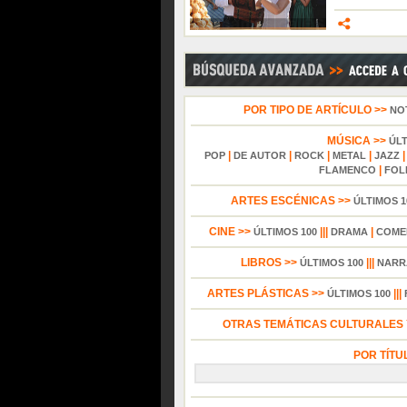
POR TIPO DE ARTÍCULO >>
NO
MÚSICA >>
ÚL
|
|
|
|
POP
DE AUTOR
ROCK
METAL
JAZZ
|
FLAMENCO
FOL
ARTES ESCÉNICAS >>
ÚLTIMOS 1
CINE >>
|||
|
ÚLTIMOS 100
DRAMA
COME
LIBROS >>
|||
ÚLTIMOS 100
NARR
ARTES PLÁSTICAS >>
|||
ÚLTIMOS 100
OTRAS TEMÁTICAS CULTURALES Y
POR TÍTU