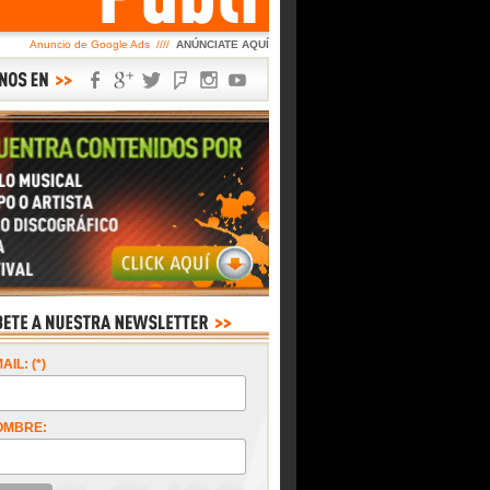
Anuncio de Google Ads ////
ANÚNCIATE AQUÍ
AIL: (*)
OMBRE: